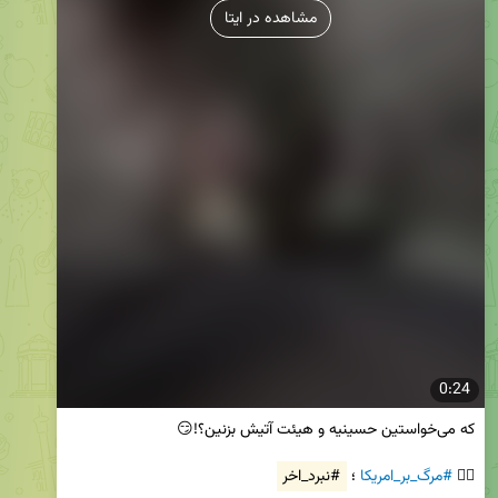
مشاهده در ایتا
0:24
✊🏻 
#مرگ_بر_امریکا
 ؛ 
#نبرد_اخر