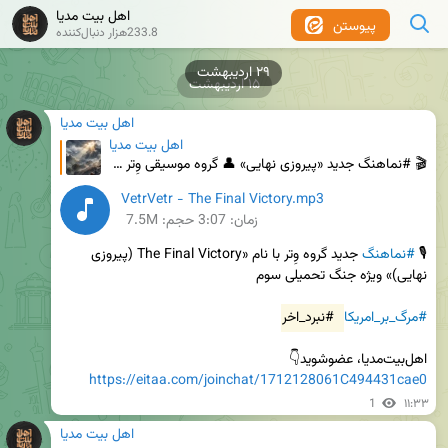
اهل بیت مدیا
پیوستن
233.8هزار دنبال‌کننده
۱۵ اردیبهشت
اهل بیت مدیا
اهل بیت مدیا
🎬 #نماهنگ جدید «پیروزی نهایی» 👤 گروه موسیقی وِتر (صوت کامل) 💢 اثری به زبان انگلیسی ✊🏻 #مرگ_بر_امری
VetrVetr - The Final Victory.mp3
زمان:
3:07
حجم: 7.5M
🎙 
#نماهنگ
 جدید گروه وِتر با نام «The Final Victory (پیروزی 
#مرگ_بر_امریکا
#نبرد_اخر
اهل‌بیت‌مدیا، عضوشوید👇

https://eitaa.com/joinchat/1712128061C494431cae0
1
۱۱:۳۳
اهل بیت مدیا