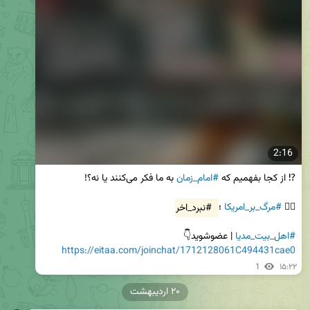
2:16
⁉️ از کجا بفهمیم که 
#امام_زمان
✊🏻 
#مرگ_بر_امریکا
 ؛ 
#نبرد_اخر
#اهل_بیت_مدیا
 | عضوشوید👇

https://eitaa.com/joinchat/1712128061C494431cae0
1
۱۵:۲۲
۲۰ اردیبهشت