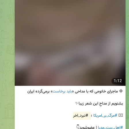
1:12
💢 ماجرای خانومی که با مداحی «
باید برخاست
✊🏻 
#مرگ_بر_امریکا
 ؛ 
#نبرد_اخر
#اهل_بیت_مدیا
 | عضوشوید👇
