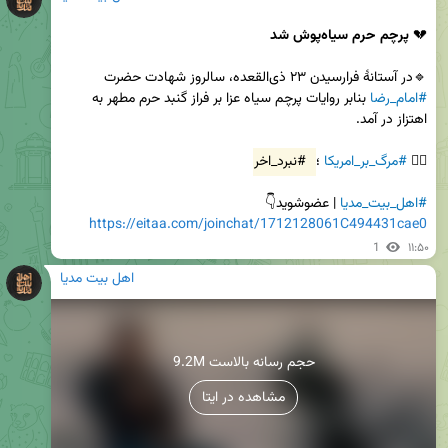
💔 
پرچم حرم سیاه‌پوش شد
🔹در آستانهٔ فرارسیدن ۲۳ ذی‌القعده، سالروز شهادت حضرت 
#امام_رضا
 بنابر روایات پرچم سیاه عزا بر فراز گنبد حرم مطهر به 
✊🏻 
#مرگ_بر_امریکا
 ؛ 
#نبرد_اخر
#اهل_بیت_مدیا
 | عضوشوید👇

https://eitaa.com/joinchat/1712128061C494431cae0
1
۱۱:۵۰
اهل بیت مدیا
9.2M حجم رسانه بالاست
مشاهده در ایتا