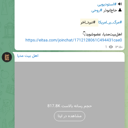
🔊 
#استودیویی
👤 حاج‌ابوذر 
#روحی
#مرگ_بر_امریکا
#نبرد_اخر
اهل‌بیت‌مدیا، عضوشوید👇

https://eitaa.com/joinchat/1712128061C494431cae0
1
۱۳:۵۰
اهل بیت مدیا
817.8K حجم رسانه بالاست
مشاهده در ایتا