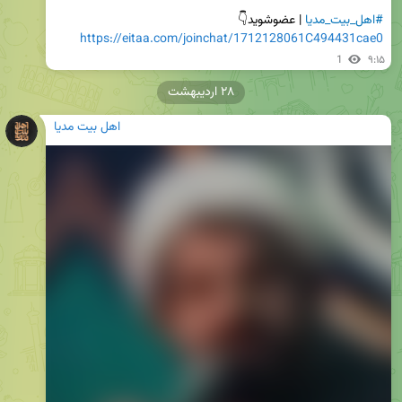
#اهل_بیت_مدیا
 | عضوشوید👇

https://eitaa.com/joinchat/1712128061C494431cae0
1
۹:۱۵
۲۸ اردیبهشت
اهل بیت مدیا