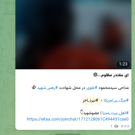
1:23
ای مقتدر مظلوم...😔
مداحی سیدمحمود 
#علوی
 در محل شهادت 
#رهبر_شهید
#مرگ_بر_امریکا
 ؛ 
#نبرد_اخر
#اهل_بیت_مدیا
 | عضوشوید👇

https://eitaa.com/joinchat/1712128061C494431cae0
1
۱۴:۳۸