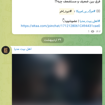
✊🏻 
#مرگ_بر_امریکا
 ؛ 
#نبرد_اخر
#اهل_بیت_مدیا
 | عضوشوید👇

https://eitaa.com/joinchat/1712128061C494431cae0
1
۱۴:۲
۲۹ اردیبهشت
اهل بیت مدیا