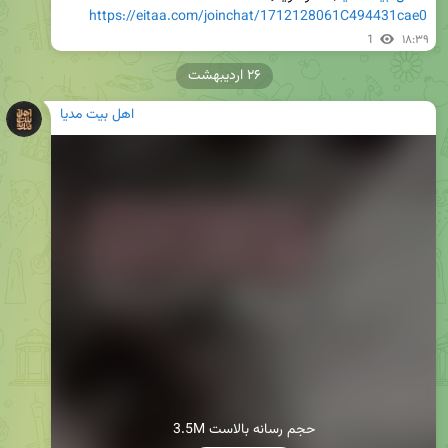
https://eitaa.com/joinchat/1712128061C494431cae0
1
۱۸:۳۹
۲۶ اردیبهشت
اهل بیت مدیا
3.5M حجم رسانه بالاست