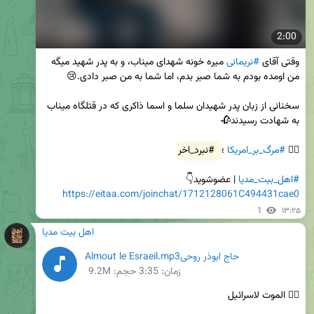
2:00
وقتی آقای 
#نریمانی
 میره خونه شهدای میناب، و به پدر شهید میگه 
سخنانی از زبان پدر شهیدان سلما و اسما ذاکری که در قتلگاه میناب 
✊🏻 
#مرگ_بر_امریکا
 ؛ 
#نبرد_اخر
#اهل_بیت_مدیا
 | عضوشوید👇

https://eitaa.com/joinchat/1712128061C494431cae0
1
۱۳:۲۵
اهل بیت مدیا
حاج ابوذر روحیAlmout le Esraeil.mp3
زمان:
3:35
حجم: 9.2M