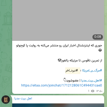
0:08
جوری که اینترنشنال اخبار ایران رو منتشر می‌کنه به روایت پا کوچولو
#مرگ_بر_امریکا
 ؛ 
#نبرد_اخر
#اهل_بیت_مدیا
 | عضوشوید👇

https://eitaa.com/joinchat/1712128061C494431cae0
1
۱۳:۵۰
اهل بیت مدیا