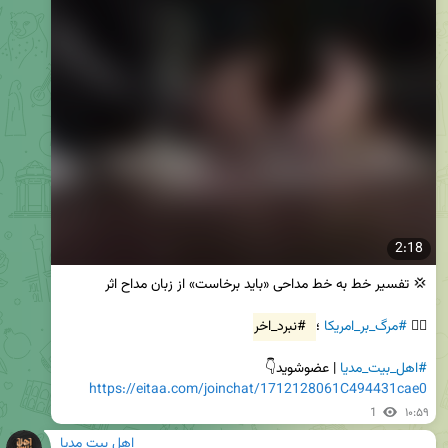
2:18
✊🏻 
#مرگ_بر_امریکا
 ؛ 
#نبرد_اخر
#اهل_بیت_مدیا
 | عضوشوید👇

https://eitaa.com/joinchat/1712128061C494431cae0
1
۱۰:۵۹
اهل بیت مدیا