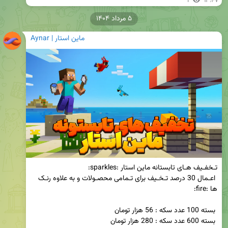
1
۱۳:۴۷
۵ مرداد ۱۴۰۴
ماین استار | Aynar
 اعـمال 30 درصد تـخـیف برای تـمامی محصـولات و به علاوه رنـک 