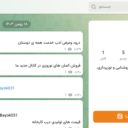
۱۸ بهمن ۱۴۰۳
درود وعرض ادب خدمت همه ی دوستان
1
۸:۳۹
1
5
ویدیو
فایل
فروش المان های نوروزی در کانال جدید ما
المان های شهری ، تجهیزات روشنایی و نورپردازی، 
1
۸:۴۰
Bayok031
1
۸:۴۰
m/Bayok031
ا
قیمت های تولیدی درب کارخانه