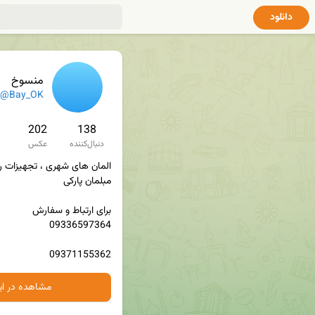
دانلود
منسوخ
@Bay_OK
202
138
دنبال‌کننده
عکس
09371155362
مشاهده در ایت