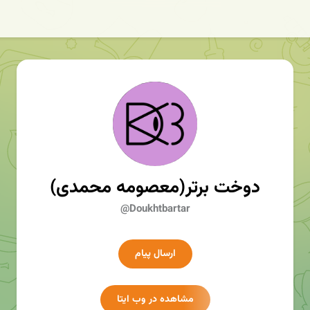
دوخت برتر(معصومه محمدی)
@Doukhtbartar
ارسال پیام
مشاهده در وب ایتا