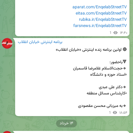
aparat.com/EnqelabStreetTV
eitaa.com/EnqelabStreetTV
rubika.ir/EnqelabStreetTV
farsnews.ir/EnqelabStreetTV
1
۱۴:۴۰
برنامه اینترنتی خیابان انقلاب
🔹به میزبانی محسن مقصودی
1
۱۸:۵۴
۱۴ خرداد