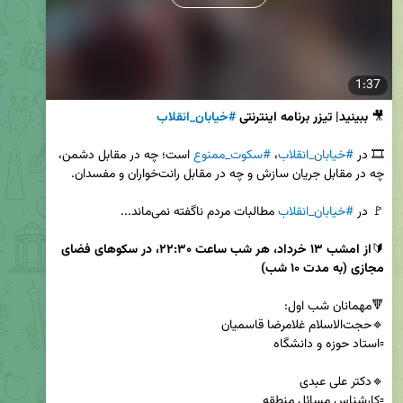
1:37
🎥 
ببینید| تیزر برنامه اینترنتی 
#خیابان_انقلاب
🎞 در 
#خیابان_انقلاب
، 
#سکوت_ممنوع
 است؛ چه در مقابل دشمن، 
🚩 در 
#خیابان_انقلاب
🔰
از امشب ۱۳ خرداد، هر شب ساعت ۲۲:۳۰، در سکوهای فضای 
مجازی (به مدت ۱۰ شب)