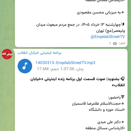
🔰چهارشنبه ۱۳ خرداد ۱۴۰۵، در جمع مردم مبعوث میدان 
ولیعصر(عج) تهران

@EnqelabStreetTV
1
۱:۴۳
برنامه اینترنتی خیابان انقلاب
14050313-EnqelabStreetTV.mp3
زمان:
1:37:56
حجم: 17.6M
🎧 
بشنوید| صوت قسمت اول برنامه زنده اینترنتی «خیابان 
انقلاب»