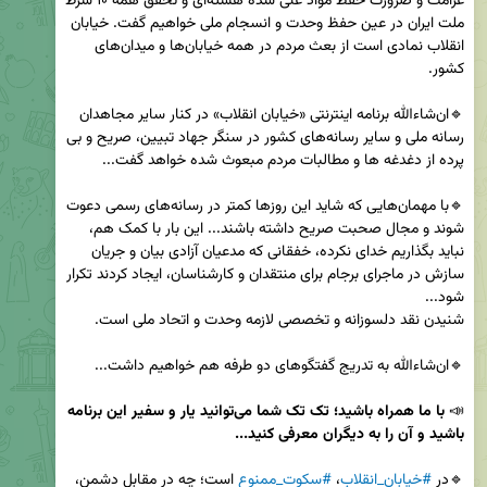
غرامت و ضرورت حفظ مواد غنی شده هسته‌ای و تحقق همه ۱۰ شرط 
ملت ایران در عین حفظ وحدت و انسجام ملی خواهیم گفت. خیابان 
انقلاب نمادی است از بعث مردم در همه خیابان‌ها و میدان‌های 
🔹ان‌شاءالله برنامه اینترنتی «خیابان انقلاب» در کنار سایر مجاهدان 
رسانه ملی و سایر رسانه‌های کشور در سنگر جهاد تبیین، صریح و بی 
🔹با مهمان‌هایی که شاید این روزها کمتر در رسانه‌های رسمی دعوت 
شوند و مجال صحبت صریح داشته باشند... این بار با کمک هم، 
نباید بگذاریم خدای نکرده، خفقانی که مدعیان آزادی بیان و جریان 
سازش در ماجرای برجام برای منتقدان و کارشناسان، ایجاد کردند تکرار 
📣 
با ما همراه‌ باشید؛ تک تک شما می‌توانید یار و سفیر این برنامه 
باشید و آن را به دیگران معرفی کنید...
🔹در 
#خیابان_انقلاب
، 
#سکوت_ممنوع
 است؛ چه در مقابل دشمن، 