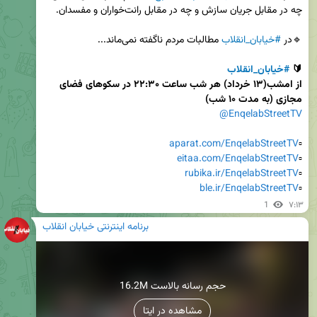
🔹در 
#خیابان_انقلاب
🔰 
#خیابان_انقلاب
از امشب(۱۳ خرداد) هر شب ساعت ۲۲:۳۰ در سکوهای فضای 
مجازی (به مدت ۱۰ شب)
@EnqelabStreetTV
aparat.com/EnqelabStreetTV
▫️
eitaa.com/EnqelabStreetTV
▫️
rubika.ir/EnqelabStreetTV
▫️
ble.ir/EnqelabStreetTV
▫️
1
۷:۱۳
برنامه اینترنتی خیابان انقلاب
16.2M حجم رسانه بالاست
مشاهده در ایتا