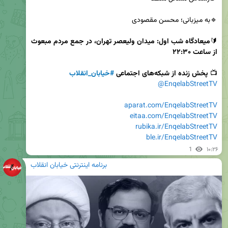
🔰
میعادگاه شب اول: میدان ولیعصر تهران، در جمع مردم مبعوث 
از ساعت ۲۲:۳۰ 
📺 
پخش زنده از شبکه‌های اجتماعی 
#خیابان_انقلاب
@EnqelabStreetTV
aparat.com/EnqelabStreetTV
eitaa.com/EnqelabStreetTV
rubika.ir/EnqelabStreetTV
ble.ir/EnqelabStreetTV
1
۱۰:۲۶
برنامه اینترنتی خیابان انقلاب