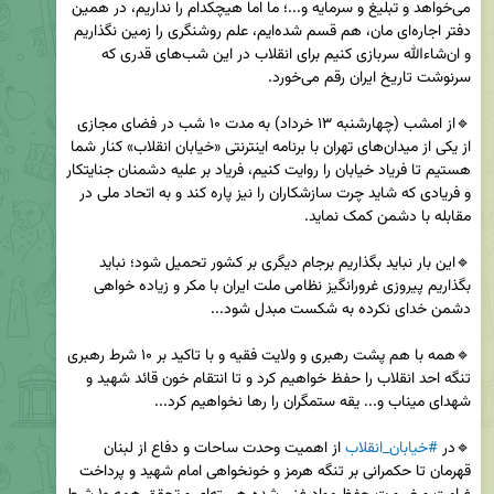
می‌خواهد و تبلیغ و سرمایه و...؛ ما اما هیچکدام را نداریم، در همین 
دفتر اجاره‌ای مان، هم قسم شده‌ایم، علم روشنگری را زمین نگذاریم 
و ان‌شاءالله سربازی کنیم برای انقلاب‌ در این شب‌های قدری که 
🔹از امشب (چهارشنبه ۱۳ خرداد) به مدت ۱۰ شب در فضای مجازی 
از یکی از میدان‌های تهران با برنامه‌ اینترنتی «خیابان انقلاب» کنار شما 
هستیم تا فریاد خیابان را روایت کنیم، فریاد بر علیه دشمنان جنایتکار 
و فریادی که شاید چرت سازشکاران را نیز پاره کند و به اتحاد ملی در 
🔹این بار نباید بگذاریم برجام دیگری بر کشور تحمیل شود؛ نباید 
بگذاریم پیروزی غرورانگیز نظامی ملت ایران با مکر و زیاده خواهی 
🔹همه با هم پشت رهبری و ولایت فقیه و با تاکید بر ۱۰ شرط رهبری 
تنگه احد انقلاب را حفظ خواهیم کرد و تا انتقام خون قائد شهید و 
🔹در 
#خیابان_انقلاب
 از اهمیت وحدت ساحات و دفاع از لبنان 
قهرمان تا حکمرانی بر تنگه هرمز و خونخواهی امام شهید و پرداخت 