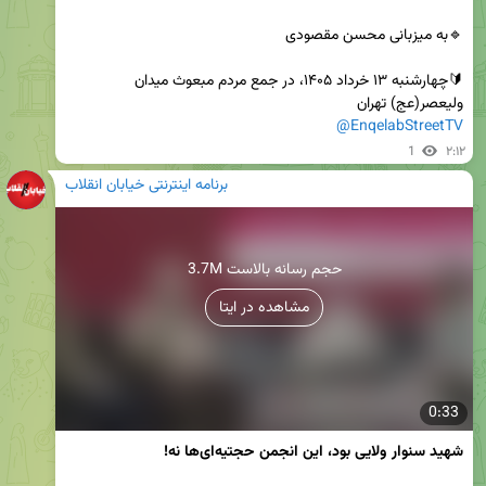
🔰چهارشنبه ۱۳ خرداد ۱۴۰۵، در جمع مردم مبعوث میدان 
ولیعصر(عج) تهران

@EnqelabStreetTV
1
۲:۱۲
برنامه اینترنتی خیابان انقلاب
3.7M حجم رسانه بالاست
مشاهده در ایتا
0:33
شهید سنوار ولایی بود، این انجمن حجتیه‌ای‌ها نه!