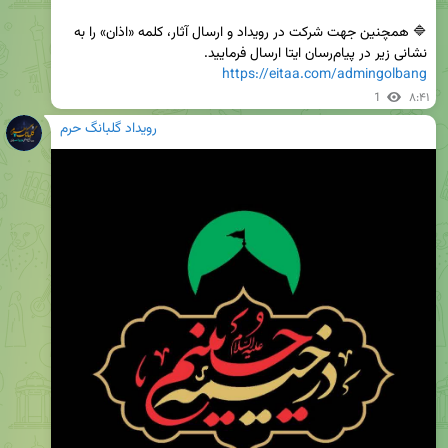
🔷 همچنین جهت شرکت در رویداد و ارسال آثار، کلمه «اذان» را به 
نشانی زیر در پیام‌رسان ایتا ارسال فرمایید. 

https://eitaa.com/admingolbang
1
۸:۴۱
رویداد گلبانگ حرم