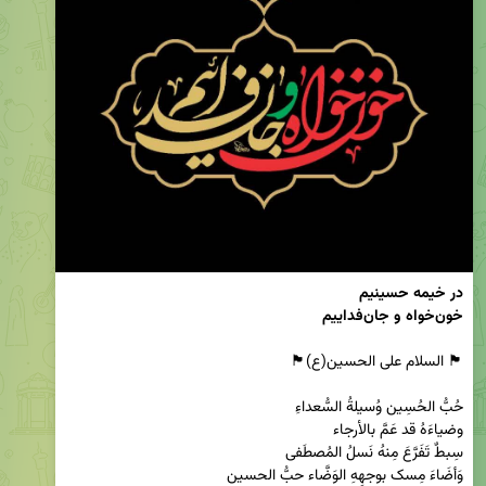
خون‌خواه و جان‌فداییم