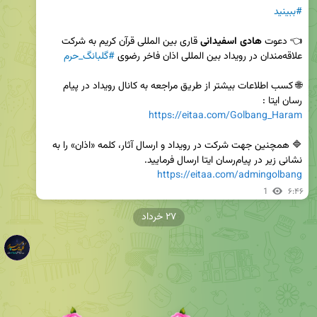
#ببینید
👈 دعوت 
هادی اسفیدانی
 قاری بین المللی قرآن کریم به شرکت 
علاقه‌مندان در رویداد بین المللی اذان فاخر رضوی 
#گلبانگ_حرم
🌐 کسب اطلاعات بیشتر از طریق مراجعه به کانال رویداد در پیام 
رسان ایتا :

https://eitaa.com/Golbang_Haram
🔷 همچنین جهت شرکت در رویداد و ارسال آثار، کلمه «اذان» را به 
نشانی زیر در پیام‌رسان ایتا ارسال فرمایید. 

https://eitaa.com/admingolbang
1
۶:۴۶
۲۷ خرداد