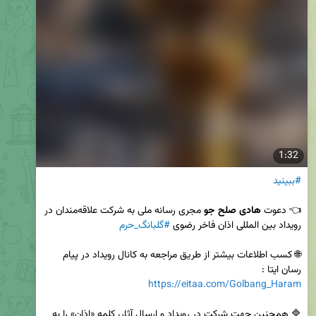
1:32
#ببینید
👈 دعوت 
هادی صلح جو
 مجری رسانه ملی به شرکت علاقه‌مندان در 
رویداد بین المللی اذان فاخر رضوی 
#گلبانگ_حرم
🌐 کسب اطلاعات بیشتر از طریق مراجعه به کانال رویداد در پیام 
رسان ایتا :

https://eitaa.com/Golbang_Haram
🔷 همچنین جهت شرکت در رویداد و ارسال آثار، کلمه «اذان» را به 