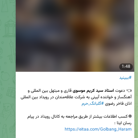
1:48
#ببینید
👈 دعوت 
استاد سید کریم موسوی
 قاری و مبتهل بین المللی و 
آهنگساز و خواننده آیینی به شرکت علاقه‌مندان در رویداد بین المللی 
اذان فاخر رضوی 
#گلبانگ_حرم
🌐 کسب اطلاعات بیشتر از طریق مراجعه به کانال رویداد در پیام 
رسان ایتا :

https://eitaa.com/Golbang_Haram