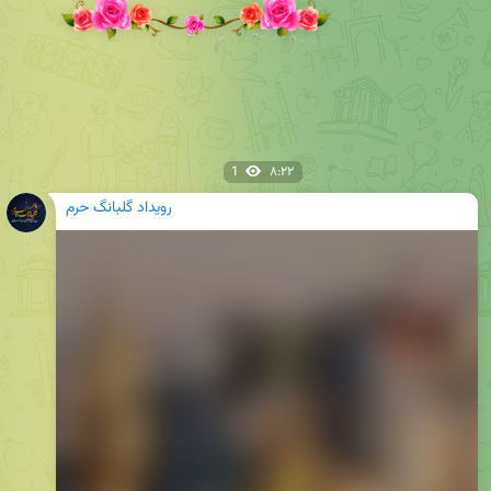
1
۸:۲۲
رویداد گلبانگ حرم