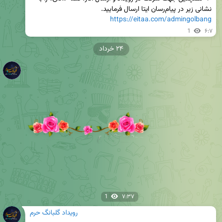
نشانی زیر در پیام‌رسان ایتا ارسال فرمایید. 

https://eitaa.com/admingolbang
1
۶:۷
۲۴ خرداد
1
۷:۳۷
رویداد گلبانگ حرم