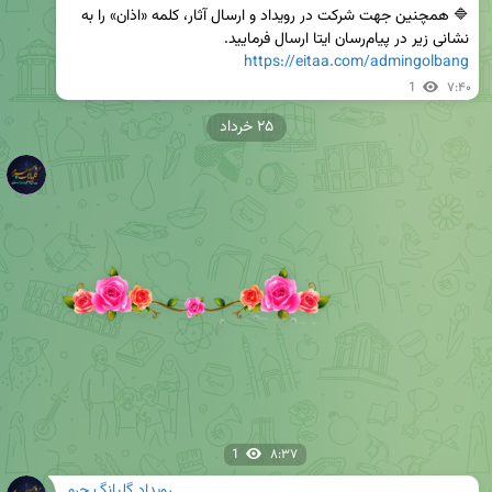
🔷 همچنین جهت شرکت در رویداد و ارسال آثار، کلمه «اذان» را به 
نشانی زیر در پیام‌رسان ایتا ارسال فرمایید. 

https://eitaa.com/admingolbang
1
۷:۴۰
۲۵ خرداد
1
۸:۳۷
رویداد گلبانگ حرم