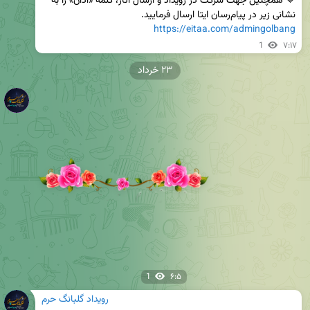
🔷 همچنین جهت شرکت در رویداد و ارسال آثار، کلمه «اذان» را به 
نشانی زیر در پیام‌رسان ایتا ارسال فرمایید. 

https://eitaa.com/admingolbang
1
۷:۱۷
۲۳ خرداد
1
۶:۵
رویداد گلبانگ حرم