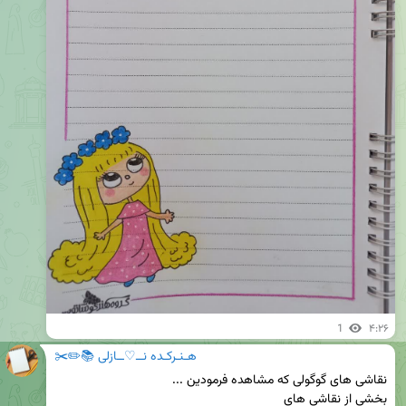
1
۴:۲۶
هـنـرکـده نــ♡ــازلی 📚✏️✂️