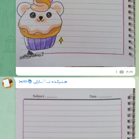
1
۴:۲۶
هـنـرکـده نــ♡ــازلی 📚✏️✂️