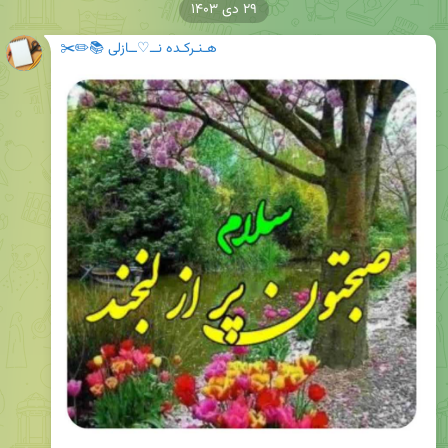
۲۹ دی ۱۴۰۳
هـنـرکـده نــ♡ــازلی 📚✏️✂️