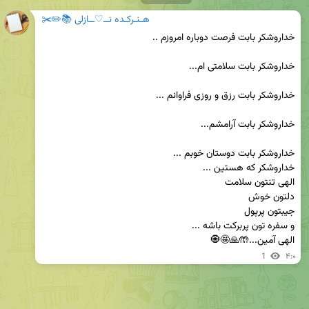
هـنـرکـده نــ♡ــازلی 📚✏️✂️
الهی آمین...🤲🙏🤩🧿
1
۴:۰