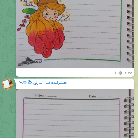
1
۴:۲۵
هـنـرکـده نــ♡ــازلی 📚✏️✂️