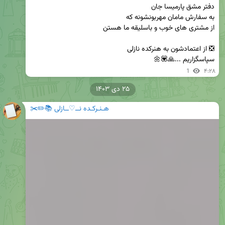
سپاسگزاریم ...🙏💟🌼
1
۴:۲۸
۲۵ دی ۱۴۰۳
هـنـرکـده نــ♡ــازلی 📚✏️✂️