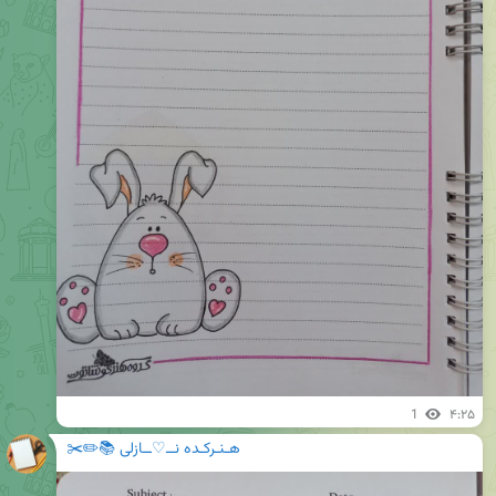
1
۴:۲۵
هـنـرکـده نــ♡ــازلی 📚✏️✂️