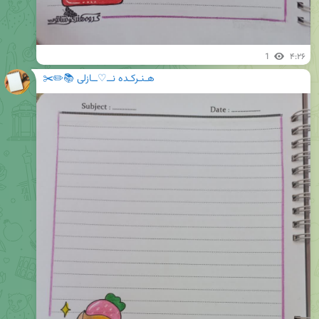
1
۴:۲۶
هـنـرکـده نــ♡ــازلی 📚✏️✂️