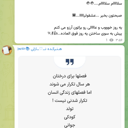
پیش به سوی ساختن یه روز فوق العاده...👍💃🏃
1
۳:۵۶
هـنـرکـده نــ♡ــازلی 📚✏️✂️