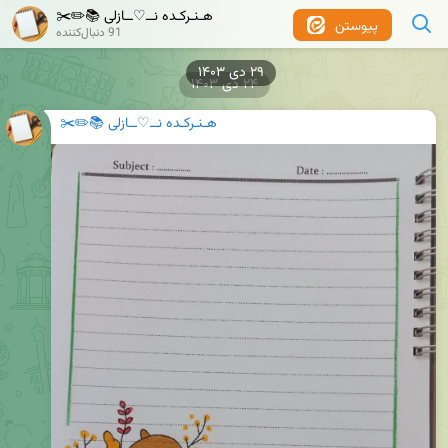
هـنـرکـده نــ♡ــازلی 📚✏️✂️
پیوستن
91 دنبال‌کننده
۲۴ دی ۱۴۰۳
هـنـرکـده نــ♡ــازلی 📚✏️✂️