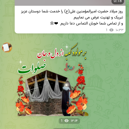
0:18
روز میلاد حضرت امیرالمؤمنین علی(ع) را خدمت شما دوستان عزیز 
و از تمامی شما خوبان التماس دعا داریم  ❤️🌼
1
۱۰:۳۳
1
۱۳:۱۴