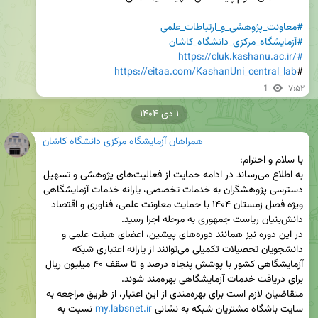
#معاونت_پژوهشی_و_ارتباطات_علمی
#آزمایشگاه_مرکزی_دانشگاه_کاشان
https://cluk.kashanu.ac.ir/
#
https://eitaa.com/KashanUni_central_lab
#
1
۷:۵۲
۱ دی ۱۴۰۴
همراهان آزمایشگاه مرکزی دانشگاه کاشان
به اطلاع می‌رساند در ادامه حمایت از فعالیت‌های پژوهشی و تسهیل 
دسترسی پژوهشگران به خدمات تخصصی، یارانه خدمات آزمایشگاهی 
ویژه فصل زمستان ۱۴۰۴ با حمایت معاونت علمی، فناوری و اقتصاد 
در این دوره نیز همانند دوره‌های پیشین، اعضای هیئت علمی و 
دانشجویان تحصیلات تکمیلی می‌توانند از یارانه اعتباری شبکه 
آزمایشگاهی کشور با پوشش پنجاه درصد و تا سقف ۴۰ میلیون ریال 
متقاضیان لازم است برای بهره‌مندی از این اعتبار، از طریق مراجعه به 
سایت باشگاه مشتریان شبکه به نشانی 
my.labsnet.ir
 نسبت به 