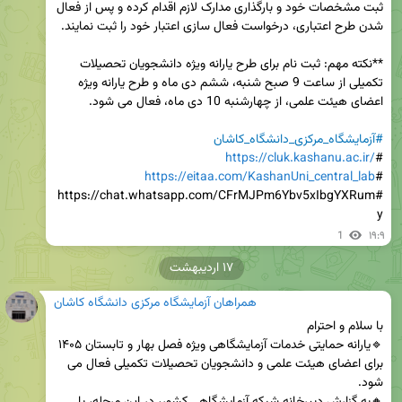
ثبت مشخصات خود و بارگذاری مدارک لازم اقدام کرده و پس از فعال 
**نکته مهم: ثبت نام برای طرح یارانه ویژه دانشجویان تحصیلات 
تکمیلی از ساعت 9 صبح شنبه، ششم دی ماه و طرح یارانه ویژه 
#آزمایشگاه_مرکزی_دانشگاه_کاشان
https://cluk.kashanu.ac.ir/
#
https://eitaa.com/KashanUni_central_lab
#
#https://chat.whatsapp.com/CFrMJPm6Ybv5xIbgYXRum
y
1
۱۹:۹
۱۷ اردیبهشت
همراهان آزمایشگاه مرکزی دانشگاه کاشان
🔹یارانه حمایتی خدمات آزمایشگاهی ویژه فصل بهار و تابستان ۱۴۰۵ 
برای اعضای هیئت علمی و دانشجویان تحصیلات تکمیلی فعال می 