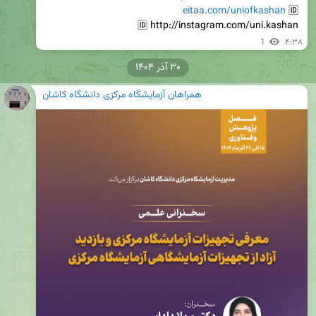
eitaa.com/uniofkashan
 🆔 
 🆔 http://instagram.com/uni.kashan
1
۴:۳۸
۳۰ آذر ۱۴۰۴
همراهان آزمایشگاه مرکزی دانشگاه کاشان