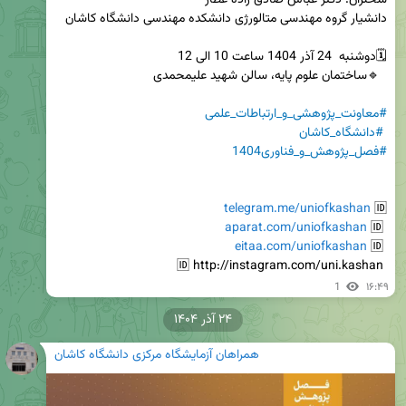
#معاونت_پژوهشی_و_ارتباطات_علمی
#دانشگاه_کاشان
#فصل_پژوهش_و_فناوری1404
telegram.me/uniofkashan
🆔 
aparat.com/uniofkashan
 🆔 
eitaa.com/uniofkashan
 🆔 
 🆔 http://instagram.com/uni.kashan
1
۱۶:۴۹
۲۴ آذر ۱۴۰۴
همراهان آزمایشگاه مرکزی دانشگاه کاشان