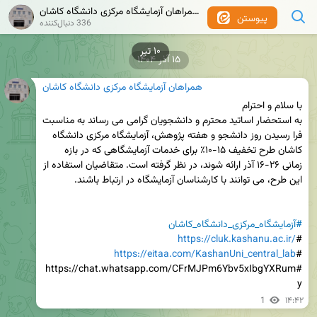
همراهان آزمایشگاه مرکزی دانشگاه کاشان
پیوستن
336 دنبال‌کننده
۱۰ تیر
۱۵ آذر ۱۴۰۴
همراهان آزمایشگاه مرکزی دانشگاه کاشان
به استحضار اساتید محترم و دانشجویان گرامی می رساند به مناسبت 
فرا رسیدن روز دانشجو و هفته پژوهش، آزمایشگاه مرکزی دانشگاه 
کاشان طرح تخفیف ۱۵-۱۰٪ برای خدمات آزمایشگاهی که در بازه 
زمانی ۲۶-۱۶ آذر ارائه شوند، در نظر گرفته است. متقاضیان استفاده از 
#آزمایشگاه_مرکزی_دانشگاه_کاشان
https://cluk.kashanu.ac.ir/
#
https://eitaa.com/KashanUni_central_lab
#
#https://chat.whatsapp.com/CFrMJPm6Ybv5xIbgYXRum
y
1
۱۴:۴۲