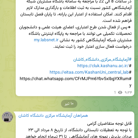
در ساعات 8 الی 22 با مراجعه به سامانه باشگاه مشتریان شبکه 
آزمایشگاهی کشور نسبت به ثبت اطلاعات و بارگذاری مدارک لازم 
اقدام کنند. امکان استفاده از اعتبار این یارانه، تا پایان فصل تابستان 
🔸پس از فعال شدن طرح اعتباری، اعضای هیئت علمی و دانشجویان 
تحصیلات تکمیلی می توانند با مراجعه به پایگاه اینترنتی باشگاه 
مشتریان شبکه آزمایشگاهی کشور به نشانی 
my.labsnet.ir
#آزمایشگاه_مرکزی_دانشگاه_کاشان
https://cluk.kashanu.ac.ir/‌
#
https://eitaa.com/KashanUni_central_lab
#
#https://chat.whatsapp.com/CFrMJPm6Ybv5xIbgYXRum
y
1
۹:۳۴
۱۰ تیر
همراهان آزمایشگاه مرکزی دانشگاه کاشان
با توجه به تعطیلات تابستانی دانشگاه، از تاریخ ۸ مرداد الی ۲۳ 
مرداد، پذیرش نمونه های آزمایشگاهی  تا ۳۱ تیرماه انجام خواهد 