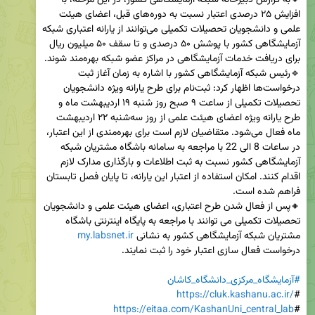
🔸به گزارش دبیرخانه شبکه آزمایشگاهی کشور، در این مرحله، با 
افزایش ۲۵ درصدی اعتبار نسبت به دوره‌های قبل، اعضای هیئت 
علمی و دانشجویان تحصیلات تکمیلی می‌توانند از یارانه اعتباری شبکه 
آزمایشگاهی کشور با پوشش ۵۰ درصدی و تا سقف ۵۰ میلیون ریال 
🔹رئیس شبکه آزمایشگاهی کشور با اشاره به زمان آغاز ثبت 
درخواست‌ها اظهار کرد: ثبت‌نام برای طرح یارانه ویژه دانشجویان 
تحصیلات تکمیلی از ساعت ۹ صبح روز شنبه ۱۹ اردیبهشت ماه و 
طرح یارانه ویژه اعضای هیئت علمی از روز سه‌شنبه ۲۲ اردیبهشت 
ماه فعال می‌شود. متقاضیان لازم است برای بهره‌مندی از این اعتبار، 
در ساعات 8 الی 22 با مراجعه به سامانه باشگاه مشتریان شبکه 
آزمایشگاهی کشور نسبت به ثبت اطلاعات و بارگذاری مدارک لازم 
اقدام کنند. امکان استفاده از اعتبار این یارانه، تا پایان فصل تابستان 
🔸پس از فعال شدن طرح اعتباری، اعضای هیئت علمی و دانشجویان 
تحصیلات تکمیلی می توانند با مراجعه به پایگاه اینترنتی باشگاه 
مشتریان شبکه آزمایشگاهی کشور به نشانی 
my.labsnet.ir
#آزمایشگاه_مرکزی_دانشگاه_کاشان
https://cluk.kashanu.ac.ir/‌
#
https://eitaa.com/KashanUni_central_lab
#