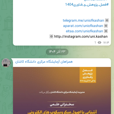
#فصل_پژوهش_و_فناوری1404
telegram.me/uniofkashan
🆔 
aparat.com/uniofkashan
 🆔 
eitaa.com/uniofkashan
 🆔 
 🆔 http://instagram.com/uni.kashan
1
۱۷:۱۴
۲۳ آذر ۱۴۰۴
همراهان آزمایشگاه مرکزی دانشگاه کاشان