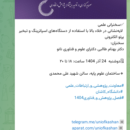
 لایه‌نشانی در خلاء بالا با استفاده از دستگاه‌های اسپاترینگ و تبخیر 
#معاونت_پژوهشی_و_ارتباطات_علمی
#دانشگاه_کاشان
#فصل_پژوهش_و_فناوری1404
telegram.me/uniofkashan
🆔 
aparat.com/uniofkashan
 🆔 