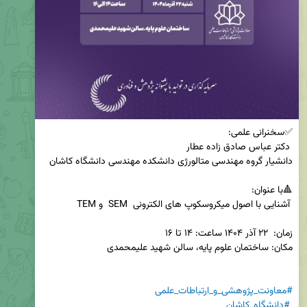
#معاونت_پژوهشی_و_ارتباطات_علمی
#دانشگاه_کاشان