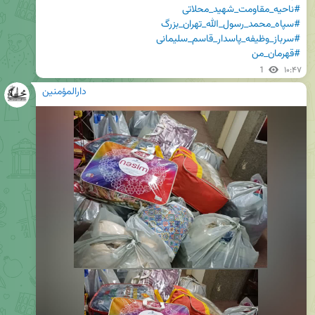
#ناحیه_مقاومت_شهید_محلاتی
#سپاه_محمد_رسول_الله_تهران_بزرگ
#سرباز_وظیفه_پاسدار_قاسم_سلیمانی
#قهرمان_من
1
۱۰:۴۷
دارالمؤمنین