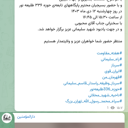
#هفته_مقاومت
#راه_سلیمانی
#سرباز
#ایران_قوی
#قهرمان_من
#سرباز_وظیفه_پاسدار_قاسم_سلیمانی
#حوزه_336طلیعه‌نور
#ناحیه_شهید_محلاتی
#سپاه_محمد_رسول_الله_تهران_بزرگ
1
۱۵:۷
دارالمؤمنین