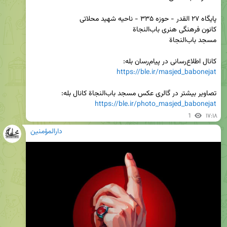
کانال اطلاع‌رسانی در پیام‌رسان بله:

https://ble.ir/masjed_babonejat
تصاویر بیشتر در گالری عکس مسجد باب‌النجاة کانال بله:

https://ble.ir/photo_masjed_babonejat
1
۱۷:۱۸
دارالمؤمنین