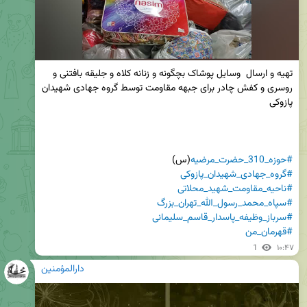
تهیه و ارسال  وسایل پوشاک بچگونه و زنانه کلاه و جلیقه بافتنی و 
روسری و کفش چادر برای جبهه مقاومت توسط گروه جهادی شهیدان 
#حوزه_310_حضرت_مرضیه
(س)

#گروه_جهادی_شهیدان_پازوکی
#ناحیه_مقاومت_شهید_محلاتی
#سپاه_محمد_رسول_الله_تهران_بزرگ
#سرباز_وظیفه_پاسدار_قاسم_سلیمانی
#قهرمان_من
1
۱۰:۴۷
دارالمؤمنین