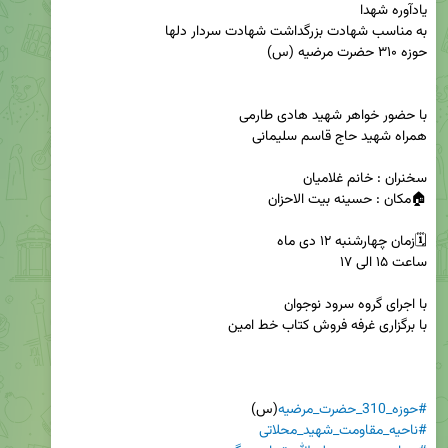
#حوزه_310_حضرت_مرضیه
(س)

#ناحیه_مقاومت_شهید_محلاتی