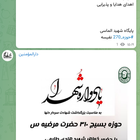
پایگاه شهید الماسی

#حوزه_270
 نفیسه
1
۱۵:۱۹
دارالمؤمنین