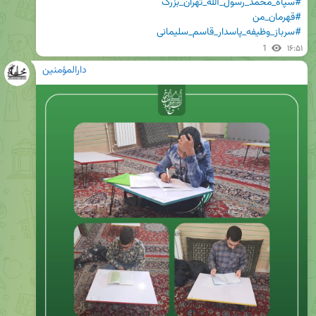
#سپاه_محمد_رسول_الله_تهران_بزرگ
#قهرمان_من
#سرباز_وظیفه_پاسدار_قاسم_سلیمانی
1
۱۶:۵۱
دارالمؤمنین