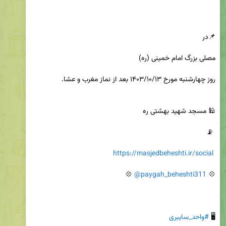
https://masjedbeheshti.ir/social
@paygah_beheshti311
💠 
🖥 
#واحد_سایبری