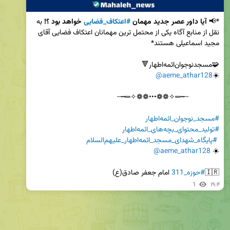
*📢 
آیا داور عصر جدید مهمان 
#اعتکاف_فضایی
 خواهد بود ؟!
 به 
نقل از منابع آگاه یکی از محتمل ترین مهمانان اعتکاف فضایی آقای 
@aeme_athar128
☀️
#مسجد_نوجوان_ائمه‌اطهار
#تولید_محتوای_بچه‌های_ائمه‌اطهار
#پایگاه_شهدای_مسجد_ائمه‌اطهار_علیهم‌السلام
@aeme_athar128
☀️ 
🇮🇷
#حوزه_311
 امام جعفر صادق(ع)
1
۱۹:۴