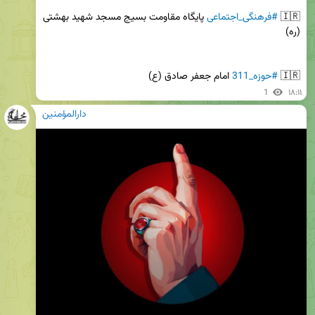
🇮🇷 
#فرهنگی_اجتماعی
 پایگاه مقاومت بسیج مسجد شهید بهشتی 
🇮🇷 
#حوزه_311
 امام جعفر صادق (ع)
1
۱۸:۱۱
دارالمؤمنین