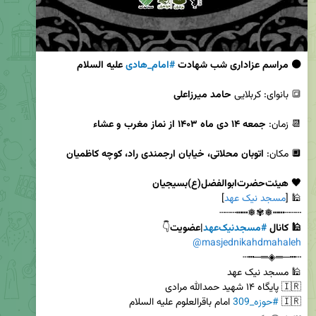
⚫️ مراسم عزاداری شب شهادت 
#امام_هادی
 علیه السلام
🔳 بانوای: کربلایی 
حامد میرزاعلی
📆 زمان: 
جمعه ۱۴ دی ماه ۱۴۰۳ از نماز مغرب و عشاء
🔲 مکان: 
اتوبان محلاتی، خیابان ارجمندی راد، کوچه کاظمیان
🖤 هیئت‌حضرت‌ابوالفضل(ع)‌بسیجیان
🕌 [
مسجد نیک عهد
🕌 کانال 
#مسجد‌نیک‌عهد
|عضویت
👇

@masjednikahdmahaleh
🇮🇷 
#حوزه_309
 امام باقرالعلوم علیه السلام