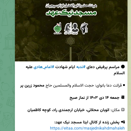
⚫️ مراسم پرفیض دعای 
#ندبه
 ایام شهادت 
#امام_هادی
 علیه 
السلام
◾️ قرائت دعا بانوای: حجت الاسلام والمسلمین حاج 
محمود زرین پر
📆 جمعه ۱۴ دی ۱۴۰۳ از نماز صبح
🔳 مکان: 
اتوبان محلاتی، خیابان ارجمندی راد، کوچه کاظمیان
📲 پخش زنده از کانال ایتا مسجد نیک عهد:
https://eitaa.com/masjednikahdmahaleh