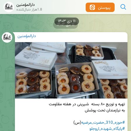
دارالمؤمنین
پیوستن
1.8هزار دنبال‌کننده
۱۱ دی ۱۴۰۳
دارالمؤمنین
#حوزه_310_حضرت_مرضیه
(س)

#پایگاه_شهیده_اروجلو