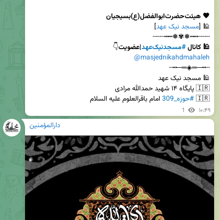
🖤 هیئت‌حضرت‌ابوالفضل(ع)‌بسیجیان
🕌 [
مسجد نیک عهد
┄┄┄┅┅❅✾❅┅┅┄┄┄

🕌 کانال 
#مسجد‌نیک‌عهد
|عضویت
👇

@masjednikahdmahaleh
🇮🇷 
#حوزه_309
 امام باقرالعلوم علیه السلام
1
۱۰:۴۹
دارالمؤمنین