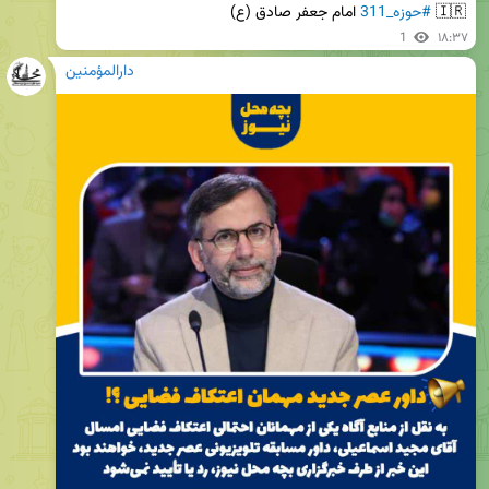
🇮🇷 
#حوزه_311
 امام جعفر صادق (ع)
1
۱۸:۳۷
دارالمؤمنین