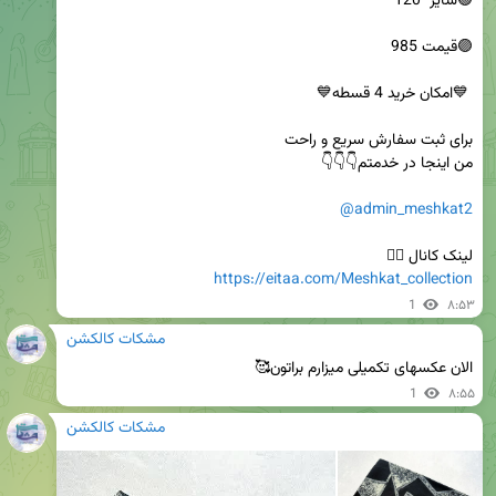
@admin_meshkat2
لینک کانال 👇🏻

https://eitaa.com/Meshkat_collection
1
۸:۵۳
مشکات کالکشن
الان عکسهای تکمیلی میزارم براتون🥰
1
۸:۵۵
مشکات کالکشن