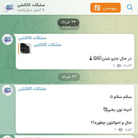
مشکات کالکشن
پیوستن
7.4هزار دنبال‌کننده
۲۲ خرداد
۲۱ خرداد
مشکات کالکشن
مشکات کالکشن
در حال جارو شدن🤭😅🧹
1
۲۰:۲۳
۲۲ خرداد
مشکات کالکشن
حال و احوالتون چطوره؟؟
1
۸:۵۲