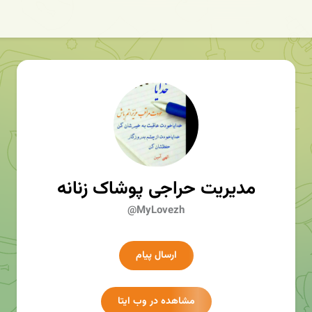
مدیریت حراجی پوشاک زنانه
@MyLovezh
ارسال پیام
مشاهده در وب ایتا