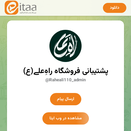
دانلود
پشتیبانی فروشگاه راهِ‌علے(ع)
@Raheali110_admin
ارسال پیام
مشاهده در وب ایتا