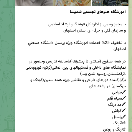
آموزشگاه هنرهای تجسمی شمیسا
با تخفيف 25% خدمات آموزشگاه وي‍ژه پرسنل دانشگاه صنعتي 
در همه سطوح (مبتدی تا پیشرفته)باسابقه تدریس وحضور در 
نمایشگاه های داخلی و فستیوالهای بین المللی(ترکیه،کوزوو،دبی 
برگزارکننده دورهای طراحی و نقاشی ویژه همه سنین(کودک و 