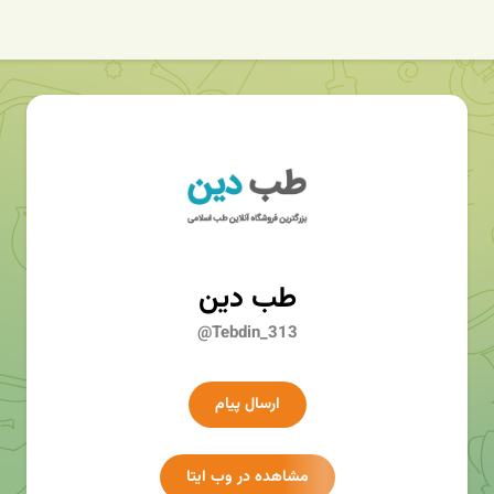
طب دین
@Tebdin_313
ارسال پیام
مشاهده در وب ایتا