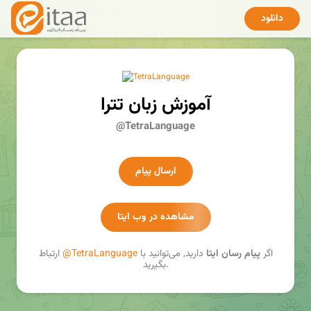
دانلود
آموزش زبان تترا
@TetraLanguage
ارسال پیام
مشاهده در وب ایتا
اگر
پیام رسان ایتا
دارید, می‌توانید با
@TetraLanguage
ارتباط
بگیرید.