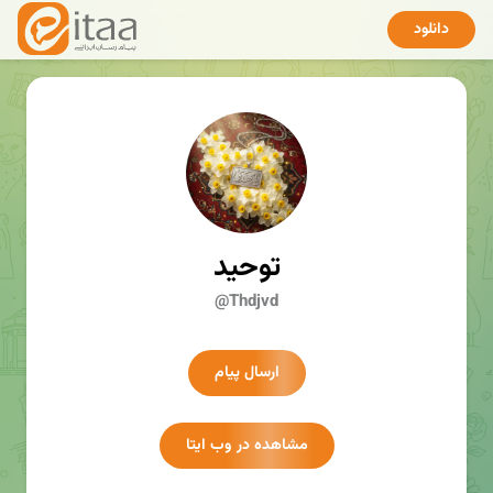
دانلود
توحید
@Thdjvd
ارسال پیام
مشاهده در وب ایتا