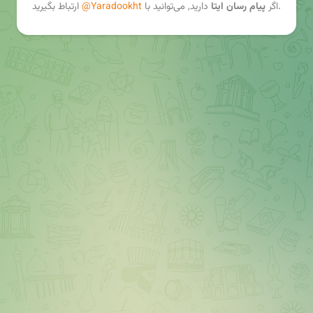
ارتباط بگیرید.
اگر
پیام رسان ایتا
دارید, می‌توانید با
@Yaradookht