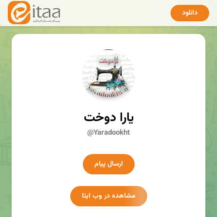
دانلود
یارا دوخت
@Yaradookht
ارسال پیام
مشاهده در وب ایتا