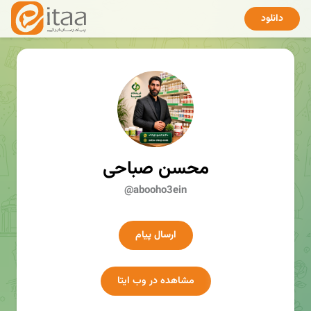
دانلود
محسن صباحی
@abooho3ein
ارسال پیام
مشاهده در وب ایتا