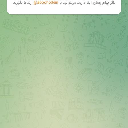
ارتباط بگیرید.
اگر
پیام رسان ایتا
دارید, می‌توانید با
@abooho3ein