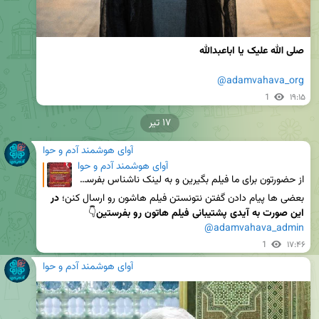
صلی الله علیک یا اباعبدالله
@adamvahava_org
1
۱۹:۱۵
۱۷ تیر
آوای هوشمند آدم و حوا
آوای هوشمند آدم و حوا
از حضورتون برای ما فیلم بگیرین و به لینک ناشناس بفرستین انقدر منتظر فیلماتون هستم که میخوام لینک نا
بعضی ها پیام دادن گفتن نتونستن فیلم هاشون رو ارسال کنن؛ 
در 
این صورت به آیدی پشتیبانی فیلم هاتون رو بفرستین
👇

@adamvahava_admin
1
۱۷:۴۶
آوای هوشمند آدم و حوا