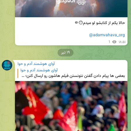
@adamvahava_org
1
۱۸:۵۱
۱۹ تیر
آوای هوشمند آدم و حوا
آوای هوشمند آدم و حوا
بعضی ها پیام دادن گفتن نتونستن فیلم هاشون رو ارسال کنن؛ در این صورت به آیدی پشتیبانی فیلم هاتون رو ب