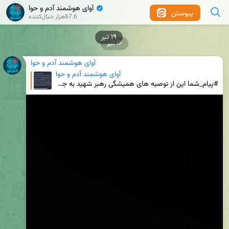
آوای هوشمند آدم و حوا
✔
پیوستن
67.6هزار دنبال‌کننده
۱۶ تیر
آوای هوشمند آدم و حوا
آوای هوشمند آدم و حوا
#پیام_شما این از توصیه های همیشگی رهبر شهید به جوون ها بود... در همین راستا پست بعدی رو حتما ببینی