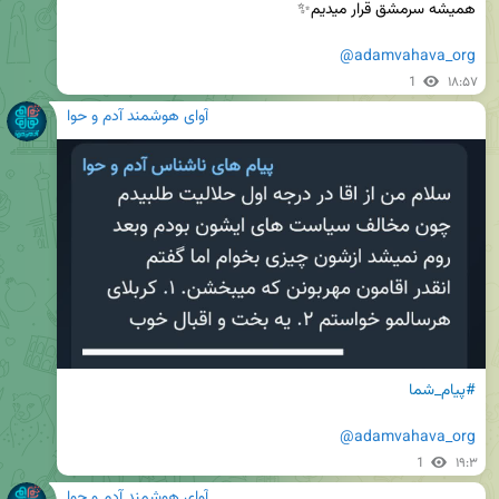
@adamvahava_org
1
۱۸:۵۷
آوای هوشمند آدم و حوا
#پیام_شما
@adamvahava_org
1
۱۹:۳
آوای هوشمند آدم و حوا