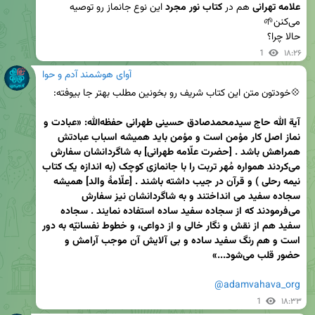
علامه تهرانی
 هم در 
کتاب نور مجرد
 این نوع جانماز رو توصیه 
حالا چرا؟
1
۱۸:۲۶
آوای هوشمند آدم و حوا
آیة الله حاج سیدمحمدصادق حسینی طهرانی حفظه‌الله: «عبادت و 
نماز اصل کار مؤمن است و مؤمن باید همیشه اسباب عبادتش 
همراهش باشد . [حضرت علّامه طهرانی] به شاگردانشان سفارش 
می‌کردند همواره مُهر تربت را با جانمازی کوچک (به اندازه یک کتاب 
نیمه رحلی ) و قرآن در جیب داشته باشند . [علّامۀ والد] همیشه 
سجاده سفید می انداختند و به شاگردانشان نیز سفارش 
می‌فرمودند که از سجاده سفید ساده استفاده نمایند . سجاده 
سفید هم از نقش و نگار خالی و از دواعی، و خطوط نفسانیّه به دور 
است و هم رنگ سفید ساده و بی آلایش آن موجب آرامش و 
حضور قلب می‌شود...»
@adamvahava_org
1
۱۸:۳۳