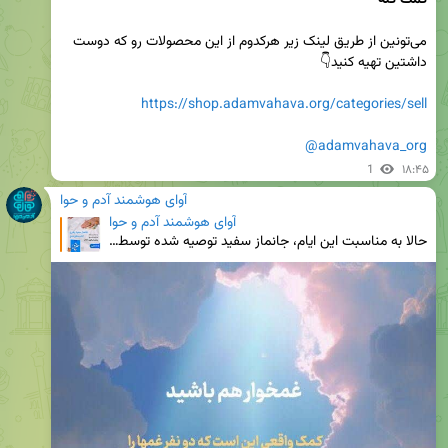
کمک کنه
می‌تونین از طریق لینک زیر هرکدوم از این محصولات رو که دوست 
https://shop.adamvahava.org/categories/sell
@adamvahava_org
1
۱۸:۴۵
آوای هوشمند آدم و حوا
آوای هوشمند آدم و حوا
حالا به مناسبت این ایام، جانماز سفید توصیه شده توسط علما به همراه کتاب مطلع عشق با تخفیف ارائه میشه✨