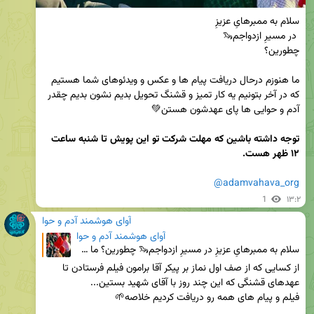
ما هنوزم درحال دریافت پیام ها و عکس و ویدئوهای شما هستیم 
که در آخر بتونیم یه کار تمیز و قشنگ تحویل بدیم نشون بدیم چقدر 
توجه داشته باشین که مهلت شرکت تو این پویش تا شنبه ساعت 
۱۲ ظهر هست.
@adamvahava_org
1
۱۳:۲
آوای هوشمند آدم و حوا
آوای هوشمند آدم و حوا
سلام به ممبرهایِ عزیزِ در مسیرِ ازدواجم🦦 چطورین؟ ما هنوزم درحال دریافت پیام ها و عکس و ویدئوهای ش
از کسایی که از صف اول نماز بر پیکر آقا برامون فیلم فرستادن تا 