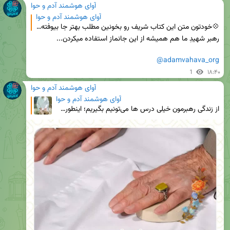
آوای هوشمند آدم و حوا
آوای هوشمند آدم و حوا
💠خودتون متن این کتاب شریف رو بخونین مطلب بهتر جا بیوفته: آیة الله حاج سیدمحمدصادق حسینی طهرانی حفظ
@adamvahava_org
1
۱۸:۴۰
آوای هوشمند آدم و حوا
آوای هوشمند آدم و حوا
از زندگی رهبرمون خیلی درس ها می‌تونیم بگیریم؛ اینطوری بود که حتی جانمازی هم که انتخاب می‌کردن فکر ش