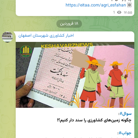
https://eitaa.com/agri_esfahan
🆔 
1
۱۷:۵۵
۱۸ فروردین
اخبار کشاورزی شهرستان اصفهان
سوال
#
: 

چگونه زمین‌های کشاورزی را سند دار کنیم؟!
جواب
#