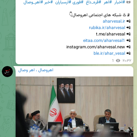
📜 
#اخبار
#اهر
#قره_داغ
#فوری
#ارسباران
#خبر
#اهر_وصال
aharvesal.ir
📲 
rubika.ir/aharvesal
📲 
eitaa.com/aharvesal1
📲 
ble.ir/ahar_vesal
📲 
1
۲۰:۳۲
اهروصال ، اهر وصال