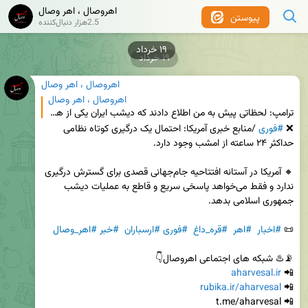
اهروصال ، اهر وصال
پیوستن
2.5هزار دنبال‌کننده
۱۹ خرداد
۱۹ خرداد
اهروصال ، اهر وصال
اهروصال ، اهر وصال
ترامپ: لحظاتی پیش به من اطلاع دادند که دیشب ایران یکی از هلیکوپترهای آپاچی بسیار پیشرفته ما را درحال
❌ 
#فوری
 /منابع خبری آمریکا: احتمال یک درگیری کوتاه نظامی 
🔸 آمریکا در آستانه افتتاحیه جام‌جهانی قصدی برای گسترش درگیری 
ندارد و فقط می‌خواهد پاسخی سریع و قاطع به عملیات دیشب 
📜 
#اخبار
#اهر
#قره_داغ
#فوری
#ارسباران
#خبر
#اهر_وصال
aharvesal.ir
📲 
rubika.ir/aharvesal
📲 