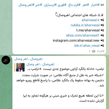
📜 
#اخبار
#اهر
#قره_داغ
#فوری
#ارسباران
#خبر
#اهر_وصال
aharvesal.ir
📲 
rubika.ir/aharvesal
📲 
eitaa.com/aharvesal1
📲 
ble.ir/ahar_vesal
📲 
1
۲۰:۳۴
اهروصال ، اهر وصال
اهروصال ، اهر وصال
ترامپ: حادثه بالگرد آپاچی موضوع جدی نیست 🔹ترامپ به وال‌استریت ژورنال: حادثه هلیکوپتر آپاچی موضوع جد
⚡️شبکه خبر به نقل از منبع آگاه نظامی: در صورت شرارت مجدد 
دشمن به بهانه سقوط یک بالگرد نظامی، با پاسخ قاطع روبرو خواهد 
⚡️تا این لحظه هیچ تحرک و خبری مبنی بر هرگونه تجاوز به ایرا 