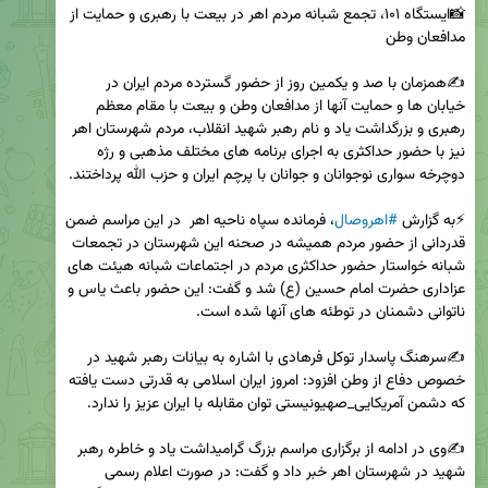
📸ایستگاه ۱۰۱، تجمع شبانه مردم اهر در بیعت با رهبری و حمایت از 
✍همزمان با صد و یکمین روز از حضور گسترده مردم ایران در 
خیابان ها و حمایت آنها از مدافعان وطن و بیعت با مقام معظم 
رهبری و بزرگداشت یاد و نام رهبر شهید انقلاب، مردم شهرستان اهر 
نیز با حضور حداکثری به اجرای برنامه های مختلف مذهبی و رژه 
⚡️به گزارش 
#اهروصال
، فرمانده سپاه ناحیه اهر  در این مراسم ضمن 
قدردانی از حضور مردم همیشه در صحنه این شهرستان در تجمعات 
شبانه خواستار حضور حداکثری مردم در اجتماعات شبانه هیئت های 
عزاداری حضرت امام حسین (ع) شد و گفت: این حضور باعث یاس و 
✍سرهنگ پاسدار توکل فرهادی با اشاره به بیانات رهبر شهید در 
خصوص دفاع از وطن افزود: امروز ایران اسلامی به قدرتی دست یافته 
✍وی در ادامه از برگزاری مراسم بزرگ گرامیداشت یاد و خاطره رهبر 
شهید در شهرستان اهر خبر داد و گفت: در صورت اعلام رسمی 