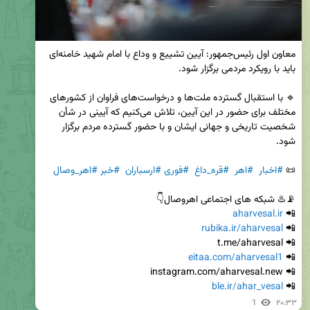
معاون اول رئیس‌جمهور: آیین تشییع و وداع با امام شهید خامنه‌ای 
🔹 با استقبال گسترده ملت‌ها و درخواست‌های فراوان از کشورهای 
مختلف برای حضور در این آیین، تلاش می‌کنیم که آیینی در شأن 
شخصیت تاریخی و جهانی ایشان و با حضور گسترده مردم برگزار 
📜 
#اخبار
#اهر
#قره_داغ
#فوری
#ارسباران
#خبر
#اهر_وصال
aharvesal.ir
📲 
rubika.ir/aharvesal
📲 
eitaa.com/aharvesal1
📲 
ble.ir/ahar_vesal
📲 
1
۲۰:۳۳