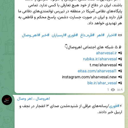
باشند، ایران در دفاع از خود هیچ تعارفی با کسی ندارد. تمامی 
پایگاه‌های نظامی آمریکا در منطقه در تیررس توانمندی‌های دفاعی ما 
قرار دارند و ایران در صورت جسارت دشمن، پاسخ محکم و قاطعی به 
📜 
#اخبار
#اهر
#قره_داغ
#فوری
#ارسباران
#خبر
#اهر_وصال
aharvesal.ir
📲 
rubika.ir/aharvesal
📲 
eitaa.com/aharvesal1
📲 
ble.ir/ahar_vesal
📲 
1
۱۸:۹
اهروصال ، اهر وصال
⚡️
#فوری
/رسانه‌های عراقی از شنیده‌شدن صدای ۳ انفجار در نجف و 