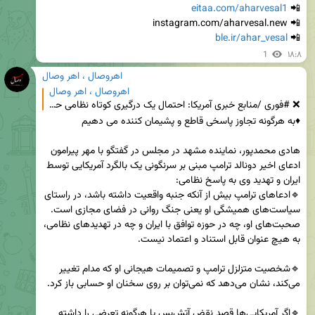
eitaa.com/aharvesal1
📲 
ble.ir/ahar_vesal
📲 
1
۱۸:۸
اهروصال ، اهر وصال
اهروصال ، اهر وصال
❌ #فوری /منابع خبری آمریکا: احتمال یک درگیری کوتاه نظامی حداکثر ۲۴ ساعته از امشب وجود دارد. 🔸 آمری
هادی محمدپور، نماینده مشهد در مجلس در گفتگو با مهر پیرامون 
ادعای اخیر دونالد ترامپ مبنی بر سرنگونی یک بالگرد آمریکایی توسط 
🔹ادعاهای ترامپ بیش از آنکه جنبه واقعیت داشته باشد، در راستای 
سیاست‌های همیشگی او یعنی جنگ روانی در فضای مجازی است. 
صحبت‌های او، چه در حوزه توافق با ایران و چه در تهدیدهای نظامی، 
🔹شخصیت متزلزل ترامپ و تصمیمات هیجانی او که مدام تغییر 
🔹اگر آمریکایی‌ها قصد نقض آتش‌بس یا هرگونه تعرضی را داشته 