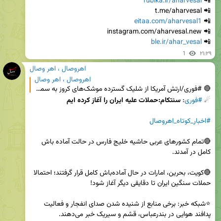
rubika.ir/aharvesal
📲 
eitaa.com/aharvesal1
📲 
ble.ir/ahar_vesal
📲 
1
۲۱:۲۹
اهروصال ، اهر وصال
اهروصال ، اهر وصال
🔴 #فوری/ارتش آمریکا از شلیک گسترده موشک‌های کروز به سمت ایران خبر می‌دهد. 📜 #اخبار #اهر #قره_داغ
☄ 
#فوری
: 
سنتکام:حملات علیه ایران را آغاز کرده ایم
#اخبار_کوتاه_اهروصال
🔴تمام کشورهای عربی حاشیه خلیج فارس در حالت آماده باش 
🔴کویت، بحرین، امارات در حال آماده‌باش کامل قرار گرفتند؛ احتمالا 
⭐️شبکه خبر: برخی منابع از شنیده شدن صدای انفجار و فعالیت 