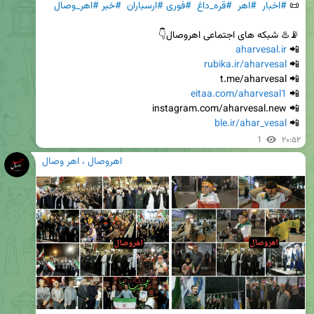
📜 
#اخبار
#اهر
#قره_داغ
#فوری
#ارسباران
#خبر
#اهر_وصال
aharvesal.ir
📲 
rubika.ir/aharvesal
📲 
eitaa.com/aharvesal1
📲 
ble.ir/ahar_vesal
📲 
1
۲۰:۵۲
اهروصال ، اهر وصال