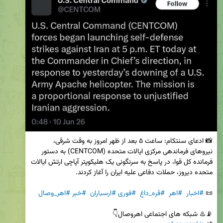
📸 ادعای سنتکام: ساعت ۵ بعد از ظهر امروز به وقت شرقی، 
نیروهای فرماندهی مرکزی ایالات متحده (CENTCOM) به دستور 
فرمانده کل قوا، در پاسخ به سرنگونی یک هلیکوپتر آپاچی ارتش ایالات 
📜 
#اخبار
#اهر
#قره_داغ
#فوری
#ارسباران
#خبر
#اهر_وصال