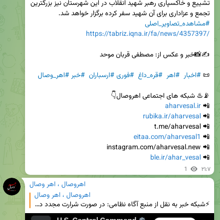
تشییع و خاکسپاری رهبر شهید انقلاب در این شهرستان نیز بزرگترین 
تجمع و عزاداری برای آن شهید سفر کرده برگزار خواهد شد. 
#مشاهده_تصاویر_اصلی
https://tabriz.iqna.ir/fa/news/4357397/
📜 
#اخبار
#اهر
#قره_داغ
#فوری
#ارسباران
#خبر
#اهر_وصال
aharvesal.ir
📲 
rubika.ir/aharvesal
📲 
eitaa.com/aharvesal1
📲 
ble.ir/ahar_vesal
📲 
1
۲۱:۷
اهروصال ، اهر وصال
اهروصال ، اهر وصال
⚡️شبکه خبر به نقل از منبع آگاه نظامی: در صورت شرارت مجدد دشمن به بهانه سقوط یک بالگرد نظامی، با پاسخ