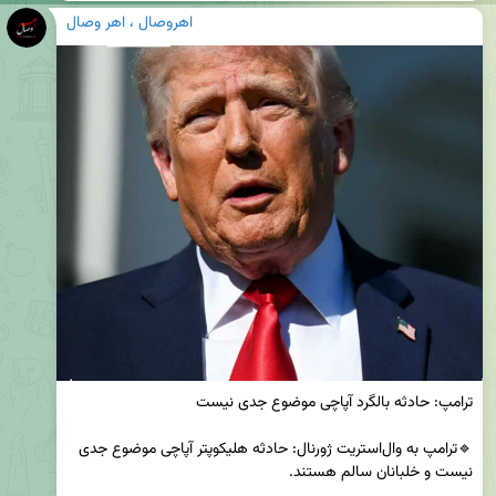
اهروصال ، اهر وصال
🔹ترامپ به وال‌استریت ژورنال: حادثه هلیکوپتر آپاچی موضوع جدی 