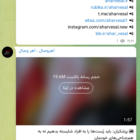
aharvesal.ir
📲 
rubika.ir/aharvesal
📲 
eitaa.com/aharvesal1
📲 
ble.ir/ahar_vesal
📲 
1
۱۹:۴۱
اهروصال ، اهر وصال
19.6M حجم رسانه بالاست
مشاهده در ایتا
1:57
🎦 پزشکیان: باید پُست‌ها را به افراد شایسته بدهیم نه به 