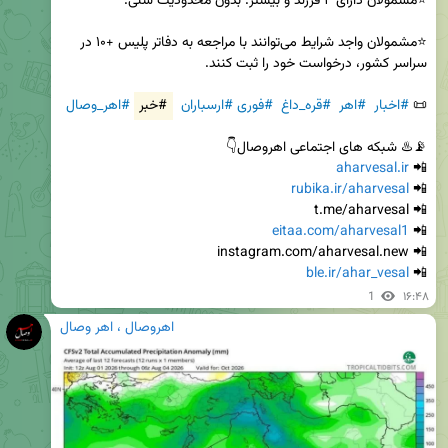
⭐️مشمولان واجد شرایط می‌توانند با مراجعه به دفاتر پلیس +۱۰ در 
📜 
#اخبار
#اهر
#قره_داغ
#فوری
#ارسباران
#خبر
#اهر_وصال
aharvesal.ir
📲 
rubika.ir/aharvesal
📲 
eitaa.com/aharvesal1
📲 
ble.ir/ahar_vesal
📲 
1
۱۶:۴۸
اهروصال ، اهر وصال