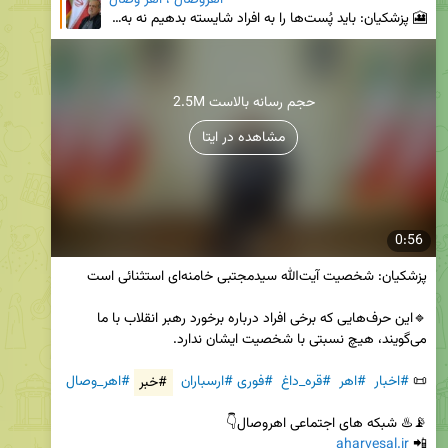
اهروصال ، اهر وصال
🎦 پزشکیان: باید پُست‌ها را به افراد شایسته بدهیم نه به هم‌جناحی‌های خودمان 🔹نباید این طور باشد که
2.5M حجم رسانه بالاست
مشاهده در ایتا
0:56
🔹این حرف‌هایی که برخی افراد درباره برخورد رهبر انقلاب با ما 
📜 
#اخبار
#اهر
#قره_داغ
#فوری
#ارسباران
#خبر
#اهر_وصال
aharvesal.ir
📲 