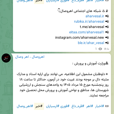
📜 
#اخبار
#اهر
#قره_داغ
#فوری
#ارسباران
#خبر
#اهر_وصال
aharvesal.ir
📲 
rubika.ir/aharvesal
📲 
eitaa.com/aharvesal1
📲 
ble.ir/ahar_vesal
📲 
1
۱۶:۱۰
اهروصال ، اهر وصال
🔹داوطلبان مشمول این اطلاعیه، می توانند برای ارایه اسناد و مدارک 
مثبته دال بر موجه بودند غیبت خود در آزمون، حداکثر تا ساعت ۱۸ 
روز پنجشنبه مورخ ۱۵ مرداد ۱۴۰۵ به واحدهای سنجش و ارزشیابی 
شهرستان ها، مناطق و نواحی آموزش و پرورش محل تحصیل خود 
📜 
#اخبار
#اهر
#قره_داغ
#فوری
#ارسباران
#خبر
#اهر_وصال