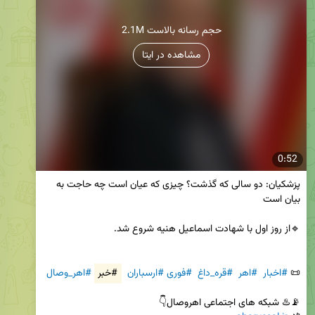
2.1M حجم رسانه بالاست
مشاهده در ایتا
0:52
پزشکیان: دو سالی که گذشت؟ چیزی که عیان است چه حاجت به 
📜 
#اخبار
#اهر
#قره_داغ
#فوری
#ارسباران
#خبر
#اهر_وصال