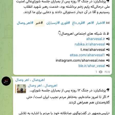
🎥پزشکیان: در جنگ ۱۲ روزه پس از بمباران جلسه شورای‌عالی امنیت 
ملی درحالی‌که پایم زخم برداشته بود، خدمت رهبر شهید انقلاب 
📜 
#اخبار
#اهر
#قره_داغ
#فوری
#ارسباران
#خبر
#اهر_وصال
aharvesal.ir
📲 
rubika.ir/aharvesal
📲 
eitaa.com/aharvesal1
📲 
ble.ir/ahar_vesal
📲 
1
۱۹:۱۷
اهروصال ، اهر وصال
اهروصال ، اهر وصال
🎥پزشکیان: در جنگ ۱۲ روزه پس از بمباران جلسه شورای‌عالی امنیت ملی درحالی‌که پایم زخم برداشته بود، خدم
📌اگر تا امروز مانده‌ایم، به‌خاطر مردم نجیب ایران است/ حتی 
▫️رئیس‌جمهور در گفت‌وگوی صادقانه خود با مردم با اشاره به تلاش 