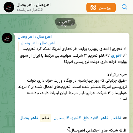
اهروصال ، اهر وصال
پیوستن
2.5هزار دنبال‌کننده
۱۴ مرداد
۱۴ مرداد
اهروصال ، اهر وصال
اهروصال ، اهر وصال
⭐️ #فوری | ادعای رویترز: وزارت خزانه‌داری آمریکا اعلام کرد تحریم‌های مرتبط با ایران را لغو می‌کند.
☄ 
#فوری
 /📌لغو تحریم ۳ شرکت هواپیمایی مرتبط با ایران از سوی 
▫️طبق جزئیاتی که روز چهارشنبه در وبگاه وزارت خزانه‌داری دولت 
تروریستی آمریکا منتشر شده است، تحریم‌های اعمال شده بر ۲ فروند 
هواپیما و ۳ شرکت هواپیمایی مرتبط ایران ارتباط دارند، برداشته 
📜 
#اخبار
#اهر
#قره_داغ
#فوری
#ارسباران
#خبر
#اهر_وصال