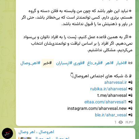
🔹نباید این طور باشد که چون من وابسته به فلان دسته و گروه 
هستم، برتری دارم. کسی توانمندتر است که بی‌خطاتر باشد، حتی اگر 
🔹اگر به همین قاعده عمل کنیم، پُست را به افراد ناتوان و بی‌سواد 
نمی‌دهیم. اگر افراد را بر اساس لیاقت و توانمندی‌شان انتخاب 
📜 
#اخبار
#اهر
#قره_داغ
#فوری
#ارسباران
#خبر
#اهر_وصال
aharvesal.ir
📲 
rubika.ir/aharvesal
📲 
eitaa.com/aharvesal1
📲 
ble.ir/ahar_vesal
📲 
1
۱۹:۴۲
اهروصال ، اهر وصال