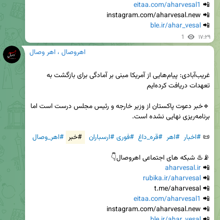
eitaa.com/aharvesal1
📲 
ble.ir/ahar_vesal
📲 
1
۱۷:۲۹
اهروصال ، اهر وصال
غریب‌آبادی: پیام‌هایی از آمریکا مبنی بر آمادگی برای بازگشت به 
🔹خبر دعوت پاکستان از وزیر خارجه و رئیس مجلس درست است اما 
📜 
#اخبار
#اهر
#قره_داغ
#فوری
#ارسباران
#خبر
#اهر_وصال
aharvesal.ir
📲 
rubika.ir/aharvesal
📲 
eitaa.com/aharvesal1
📲 
ble.ir/ahar_vesal
📲 