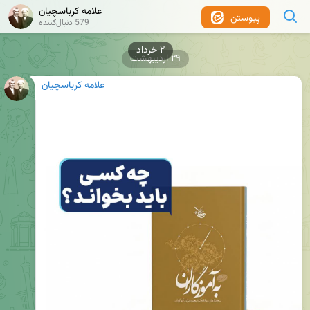
علامه کرباسچیان
پیوستن
579 دنبال‌کننده
۲ خرداد
۲۹ اردیبهشت
علامه کرباسچیان