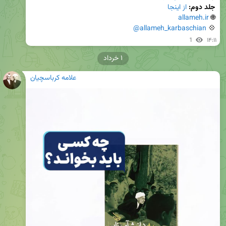
جلد دوم:
از اینجا
allameh.ir
🌐 
@allameh_karbaschian
💠 
1
۱۴:۱۱
۱ خرداد
علامه کرباسچیان