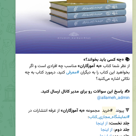
📚 «چه کسی باید بخواند؟»
از نظر شما کتاب 
«به آموزگاران»
 مناسب چه افرادی است و اگر 
بخواهید این کتاب را به دیگران 
#معرفی
 کنید، درمورد کتاب به چه 
✍️ پاسخ این سوالات رو برای مدیر کانال ارسال کنید.
@allameh_admin
🔻 پیوند 
#خرید
 مجموعه 
«به آموزگاران»
 از غرفه انتشارات در 
#نمایشگاه_مجازی_کتاب
:

جلد نخست:
از اینجا
جلد د
وم
:
 از اینجا