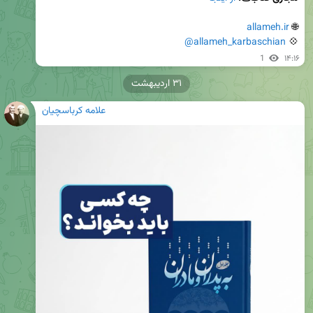
allameh.ir
🌐 
@allameh_karbaschian
💠 
1
۱۴:۱۶
۳۱ اردیبهشت
علامه کرباسچیان