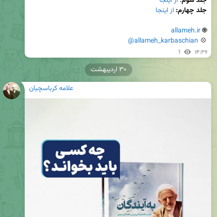
جلد سوم
:
 از اینجا
جلد چهارم:
 از اینجا
allameh.ir
🌐 
@allameh_karbaschian
💠 
1
۱۴:۳۶
۳۰ اردیبهشت
علامه کرباسچیان