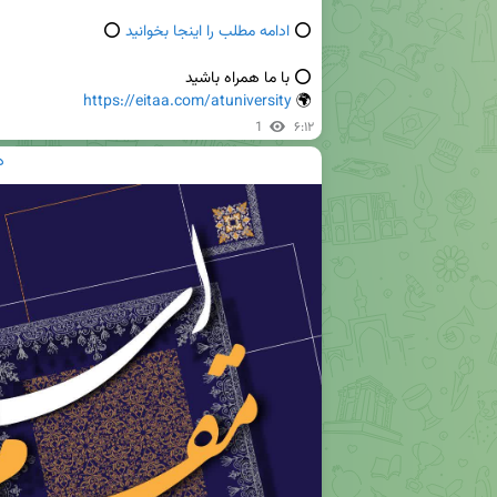
⭕️ 
ادامه مطلب را اینجا بخوانید
https://eitaa.com/atuniversity
🌍 
1
۶:۱۲
د