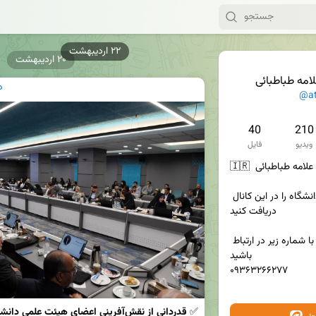
۲۰ اردیبهشت
امه طباطبائی
د
@at
40
210
ویدیو
فایل
🇮🇷  کانال رسمی دانشگاه علامه طباطبائی  🇮🇷 

آخرین اخبار و رویداد های دانشگاه را در این کانال 
دریافت کنید

جهت ارتباط با پشتیبانی با شماره زیر در ارتباط 
باشید 

۰۹۳۶۳۲۶۶۲۷۷

✅ 