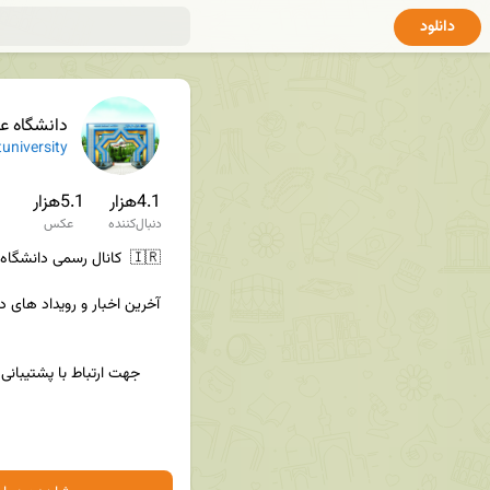
دانلود
دانشگاه عل
university
4.1هزار
5.1هزار
دنبال‌کننده
عکس