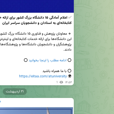
✅ 
کتابخانه‌ای به استادان و دانشجویان سراسر ایران
⭕️ 
ادامه مطلب را اینجا بخوانید
https://eitaa.com/atuniversity
🌍 
1
۱۴:۵۴
۲۱ اردیبهشت
د