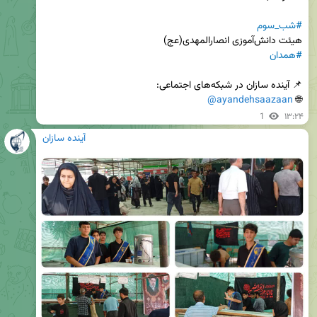
#شب_سوم
#همدان
@ayandehsaazaan
🌐 
1
۱۳:۲۴
آینده سازان