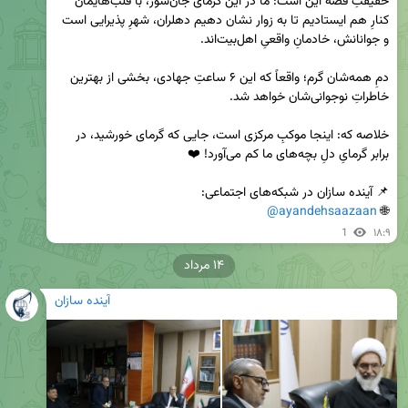
حقیقتِ قصه این است: ما در این گرمای جان‌سوز، با قلب‌هایمان 
کنارِ هم ایستادیم تا به زوار نشان دهیم دهلران، شهرِ پذیرایی است 
دمِ همه‌شان گرم؛ واقعاً که این ۶ ساعتِ جهادی، بخشی از بهترین 
خلاصه که: اینجا موکبِ مرکزی است، جایی که گرمای خورشید، در 
@ayandehsaazaan
🌐 
1
۱۸:۹
۱۴ مرداد
آینده سازان