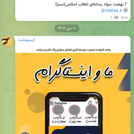
@nasraa_ir
🆔 
1
۱۵:۵۰
۱۰ دی ۱۴۰۲
ازسرنوشت