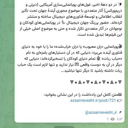
🔰 در دو دههٔ اخیر، غول‌های پویانمایی‌سازی آمریکایی (دیزنی و 
دریم‌ورکس) آثار متعددی با موضوع محوری آیندهٔ جهان تحت تأثیر 
انقلاب اطلاعاتی و توسعهٔ فناوری‌های دیجیتال ساخته و منتشر 
کرده‌اند. حضور پررنگ جهان دیجیتال 🦾 در پویانمایی‌های کودکان و 
نوجوانان در آثار متعددی تکرار شده و حتی به موضوع اصلی خیلی از 
🎬پویانمایی «ران معیوب» یا «ران خراب‌شده» ما را با خود به دنیای 
فناوری آینده می‌برد؛ دنیایی که در آن دستیارهای بامزه‌ای به نام 
«حباب ربات» 🤖 تمام دنیای کودکان را تسخیرکرده‌اند؛ دنیایی که 
دیگر در آن به دوست واقعی 💌 نیاز ندارید و تنها لازم است یک حباب 
azsarnevesht.ir/post/721
👉 
@azsarnevesht_ir
📌 
1
۶:۱۳