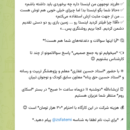
✅ «حالا شما بگو اینستا بد! اما چیزای خیلی خوبی هم توش هست 
✅ «آقا! چرا فیلتر کردید اینستا رو ... زمین بازی رو دو دستی تقدیم 
👈 *میخوایم تو یه جمع صمیمی* پاسخ سوالاتمونو از چند تا 
✳️ با حضور *استاد حسین غفاری* معلم و پژوهشگر تربیت و رسانه 
⏰ ان‌شاءالله *دوشنبه ۱۱ دی‌ماه ساعت ۱۰ صبح* در بستر *اسکای 
📌 *برای ثبت نام لطفا به شناسه 
@zsfatemi