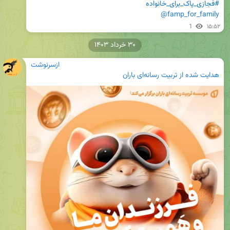
#فجازی_پاک_برای_خانواده
@famp_for_family
1
۱۵:۵۲
۳۰ خرداد ۱۴۰۳
ازسرنوشت
هدایت شده از
تربیت رسانه‌ای باران