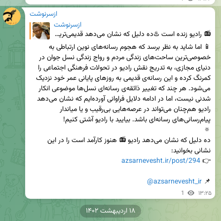
ازسرنوشت
ازسرنوشت
📻 رادیو زنده است ♨️ده دلیل که نشان می‌دهد قدیمی‌ترین رسانه‌ی برخط جمعی هنوز کارآمد است ⏳ از چهارم
📱 اما شاید به نظر برسد که هجوم رسانه‌های نوین ارتباطی به 
خصوصی‌ترین ساحت‌های زندگی مردم و رواج زندگی نسل جوان در 
دنیای مجازی، به تدریج نقش رادیو در تحولات فرهنگی اجتماعی را 
کمرنگ کرده و این رسانه‌ی قدیمی به روزهای پایانی عمر خود نزدیک 
می‌شود. هر چند که تغییر ذائقه‌ی رسانه‌ای نسل‌ها موضوعی انکار 
شدنی نیست، اما در ادامه دلایل فراوانی آورده‌ایم که نشان می‌دهد 
رادیو هم‌چنان می‌تواند در عرصه‌هایی بی‌رقیب و یا میاندار 
ده دلیل که نشان می‌دهد رادیو 📻 هنوز کارآمد است را در این 
azsarnevesht.ir/post/294
👉 
@azsarnevesht_ir
📌 
1
۱۳:۲۵
۱۸ اردیبهشت ۱۴۰۲