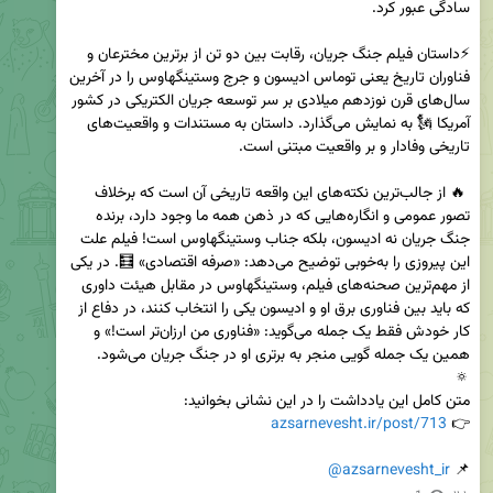
⚡داستان فیلم جنگ جریان، رقابت بین دو تن از برترین مخترعان و 
فناوران تاریخ یعنی توماس ادیسون و جرج وستینگهاوس را در آخرین 
سال‌های قرن نوزدهم میلادی بر سر توسعه جریان الکتریکی در کشور 
آمریکا 🗽 به نمایش می‌گذارد. داستان به مستندات و واقعیت‌های 
 🔥 از جالب‌ترین نکته‌های این واقعه تاریخی آن است که برخلاف 
تصور عمومی و انگاره‌هایی که در ذهن همه ما وجود دارد، برنده 
جنگ جریان نه ادیسون، بلکه جناب وستینگهاوس است! فیلم علت 
این پیروزی را به‌خوبی توضیح می‌دهد: «صرفه اقتصادی» 🧮. در یکی 
از مهم‌ترین صحنه‌های فیلم، وستینگهاوس در مقابل هیئت داوری 
که باید بین فناوری برق او و ادیسون یکی را انتخاب کنند، در دفاع از 
کار خودش فقط یک جمله می‌گوید: «فناوری من ارزان‌تر است!» و 
azsarnevesht.ir/post/713
👉 
@azsarnevesht_ir
📌 