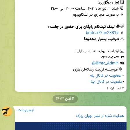
🗓 
زمان برگزاری:

💡🎁 
لینک ثبت‌نام رایگان برای حضور در جلسه:

bmtc.ir/?p=23819
📎 
⚠️ 
@Bmtc_Admin
📲 
▫️ 
عضویت در کانال بله

▪️
عضویت در کانال ایتا
1
۱۰:۳۳
۱۱ آبان ۱۴۰۳
ازسرنوشت
هدایت شده از
نسرا تهران بزرگ