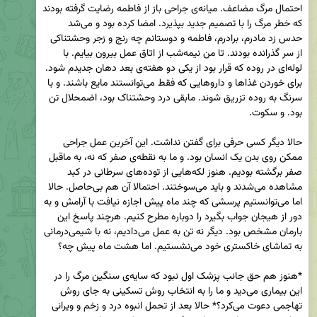
احتمال مرگ مضاعف. میانه‌ی جراحی باز از فاطمه رضایت گرفته بودند 
که خطر مرگ را با تصمیم جدید بپذیرد. امضا کرده بود و می‌شد 
حدس زد مادرم، برادرم، فاطمه و دوستانم چه رنج و زجر وحشتناکی 
از سر گذرانده بودند. تا من نیمه‌شب از اتاق عمل بیرون بیایم. با 
لوله‌ای در روده که قرار بود از یکی دو هفته‌ی بعد دهان جدیدم شود.‌ 
برای خوردن غذاها و داروهایی که فقط می‌توانستند مایع باشند. و با 
سرنگ به روده تزریق شوند. مابقی درد وحشتناک بود، اضمحلال تن 
حالا دیگر کسی حرفی برای گفتن نداشت. این آخرین عمل جراحی 
ممکن روی بدن یک انسان بود. و ما به نقطه‌ی صفر که نه، به ماقبل 
صفر برگشته بودیم. هنوز لکه‌هایی از توده‌های سرطانی در کبد 
مشاهده می‌شدند و باید می‌سوختند. احتمالا آن هم بی‌حاصل. حالا 
اما می‌توانستیم پرسشی که چند ماه پیش اجازه نیافت با آرامش و به 
دور از هیجان جواب بگیرد را دوباره مطرح کنیم. هرچند پاسخ این 
بارمان مشخص بود. دیگر نه تن به عمل می‌دادیم، نه با شیمی‌درمانی 
*هنوز هم حق جانب پزشک اول نبود که سایه‌ی سنگین مرگ را در 
این بیماری می‌دید و ما را به انتخاب روش تسکینی به جای روش 
تهاجمی دعوت می‌کرد؟* حالا بعد از تحمل انبوه درد و زخم و ویرانی 