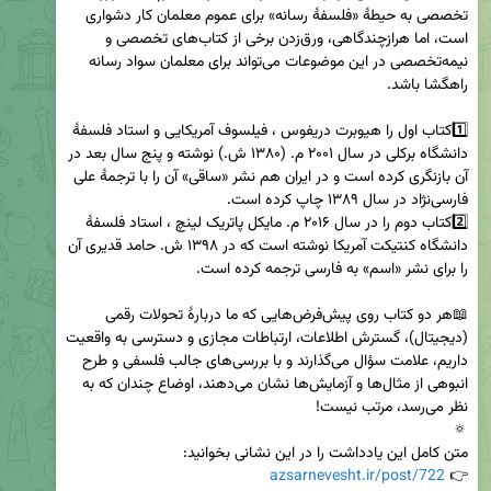
تخصصی به حیطهٔ «فلسفهٔ رسانه» برای عموم معلمان کار دشواری 
است، اما هرازچندگاهی، ورق‌زدن برخی از کتاب‌های تخصصی و 
نیمه‌تخصصی در این موضوعات می‌تواند برای معلمان سواد رسانه 
1️⃣کتاب اول را هیوبرت دریفوس ، فیلسوف آمریکایی و استاد فلسفهٔ 
دانشگاه برکلی در سال ۲۰۰۱ م. (۱۳۸۰ ش.) نوشته و پنج سال بعد در 
آن بازنگری کرده است و در ایران هم نشر «ساقی» آن را با ترجمهٔ علی 
2️⃣کتاب دوم را در سال ۲۰۱۶ م. مایکل پاتریک لینچ ، استاد فلسفهٔ 
دانشگاه کنتیکت آمریکا نوشته است که در ۱۳۹۸ ش. حامد قدیری آن 
📖هر دو کتاب روی پیش‌فرض‌هایی که ما دربارهٔ تحولات رقمی 
(دیجیتال)، گسترش اطلاعات، ارتباطات مجازی و دسترسی به واقعیت 
داریم، علامت سؤال می‌گذارند و با بررسی‌های جالب فلسفی و طرح 
انبوهی از مثال‌ها و آزمایش‌ها نشان می‌دهند، اوضاع چندان که به 
azsarnevesht.ir/post/722
👉 