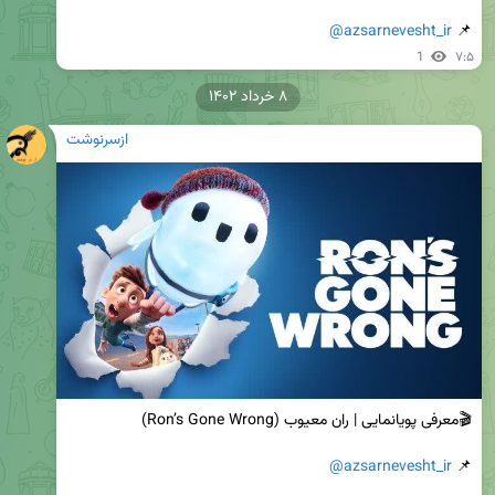
@azsarnevesht_ir
📌 
1
۷:۵
۸ خرداد ۱۴۰۲
ازسرنوشت
@azsarnevesht_ir
📌 