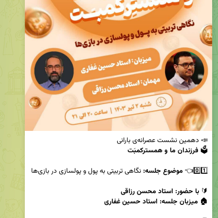
🗳 
0️⃣1️⃣👈 
موضوع جلسه: 
🔰 