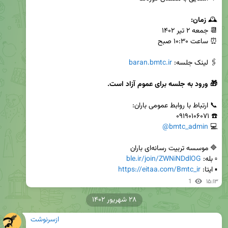
🕰 
زمان:

🖇 لینک جلسه: 
baran.bmtc.ir
@bmtc_admin
💻 
▫️ بله: 
ble.ir/join/ZWNiNDdlOG
▪️ ایتا: 
https://eitaa.com/Bmtc_ir
1
۱۵:۱۳
۲۸ شهریور ۱۴۰۲
ازسرنوشت