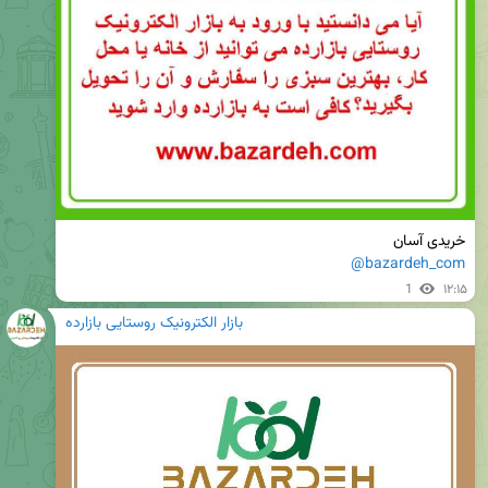
خریدی آسان 

@bazardeh_com
1
۱۲:۱۵
بازار الکترونیک روستایی بازارده