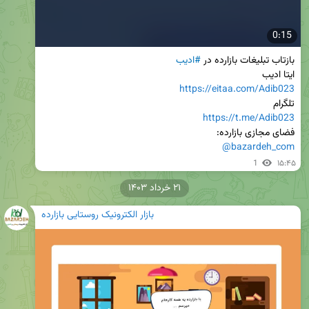
0:15
بازتاب تبلیغات بازارده در 
#ادیب
ایتا ادیب

https://eitaa.com/Adib023
تلگرام

https://t.me/Adib023
فضای مجازی بازارده:

@bazardeh_com
1
۱۵:۴۵
۲۱ خرداد ۱۴۰۳
بازار الکترونیک روستایی بازارده