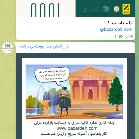
آیا میدانستید ؟

@bazardeh_com
1
۵:۳۴
بازار الکترونیک روستایی بازارده