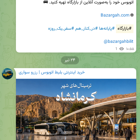
Bazargah.com
🌐 
#بازارگاه
#پایانه‌ها
#در_کنار_هم
#سفر_یک_روزه
@bazargahbilit
1
۱۰:۵۵
۲۴ تیر
خرید اینترنتی بلیط اتوبوس | رزرو سواری