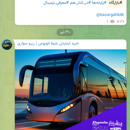
#بازارگاه
#پایانه‌ها
#در_کنار_هم
#معرفی_ترمینال
@bazargahbilit
1
۱۲:۳۷
۳۰ تیر
خرید اینترنتی بلیط اتوبوس | رزرو سواری