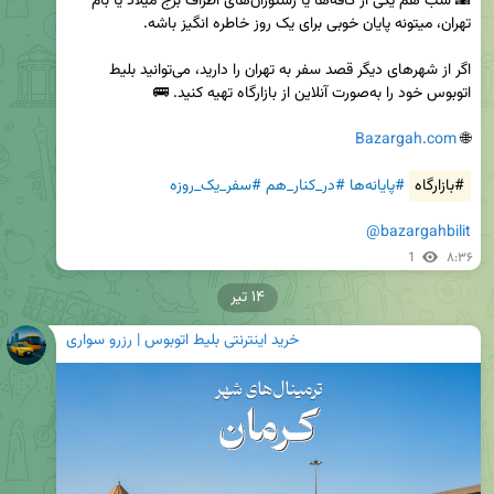
🌇 شب هم یکی از کافه‌ها یا رستوران‌های اطراف برج میلاد یا بام 
اگر از شهرهای دیگر قصد سفر به تهران را دارید، می‌توانید بلیط 
Bazargah.com
🌐 
#بازارگاه
#پایانه‌ها
#در_کنار_هم
#سفر_یک_روزه
@bazargahbilit
1
۸:۳۶
۱۴ تیر
خرید اینترنتی بلیط اتوبوس | رزرو سواری