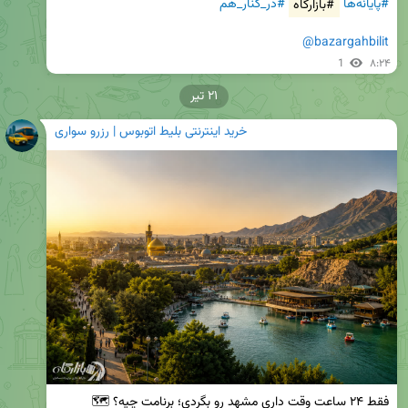
#پایانه‌ها
#بازارگاه
#در_کنار_هم
@bazargahbilit
1
۸:۲۴
۲۱ تیر
خرید اینترنتی بلیط اتوبوس | رزرو سواری