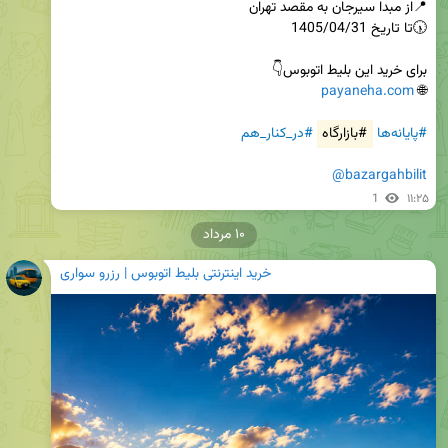
payaneha.com
🌐 
#پایانه‌ها
#بازارگاه
#در_کنار_هم
@bazargahbilit
1
۱۱:۲۵
۱۰ مرداد
خرید اینترنتی بلیط اتوبوس | رزرو سواری