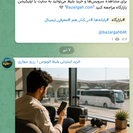
برای مشاهده سرویس‌ها و خرید بلیط می‌توانید به سایت یا اپلیکیشن 
بازارگاه مراجعه کنید "
Bazargah.com
#بازارگاه
#پایانه‌ها
#در_کنار_هم
#معرفی_ترمینال
@bazargahbilit
1
۱۲:۴
۷ تیر
خرید اینترنتی بلیط اتوبوس | رزرو سواری