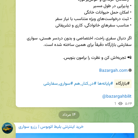
اگر دنبال سفری راحت، اختصاصی و بدون دردسر هستی، سواری 
Bazargah.com
🌐 
#بازارگاه
#پایانه‌ها
#در_کنار_هم
#سواری_سفارشی
@bazargahbilit
1
۵:۲۴
۱۴ مرداد
خرید اینترنتی بلیط اتوبوس | رزرو سواری