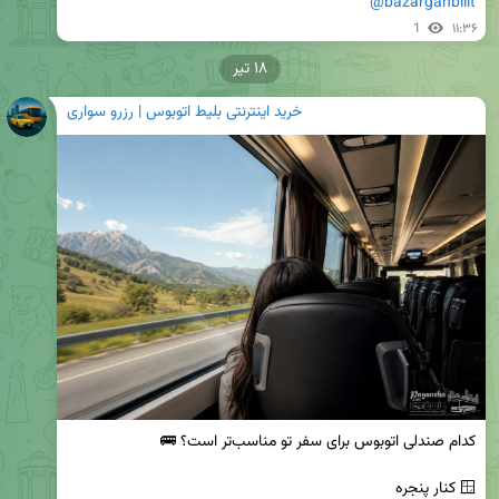
@bazargahbilit
1
۱۱:۳۶
۱۸ تیر
خرید اینترنتی بلیط اتوبوس | رزرو سواری