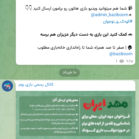
@admin_baziboom
🔹️
#کودک_و_نوجوان
🚗 
کمک کنید این بازی به دست دیگر عزیزان هم برسه
‌🏠 | صفر تا صد همراه شما تا راه‌اندازی خانه‌بازی مطلوب

@baziboom
1
۹:۲۵
۱۰ خرداد
کانال رسمی بازی بوم