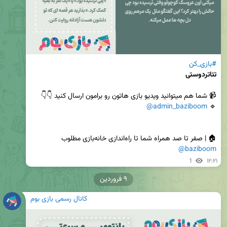
#بازی_کن
تئاتردوستی
@admin_baziboom
🔹️ 
‌🏠 | صفر تا صد همراه شما تا راه‌اندازی خانه‌بازی مطلوب

@baziboom
1
۱۲:۲۱
۹ فروردین
کانال رسمی بازی بوم