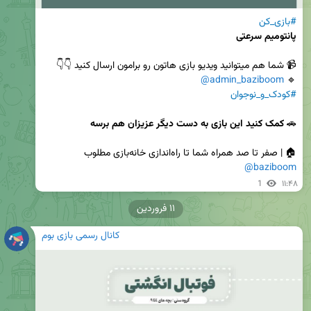
#بازی_کن
پانتومیم سرعتی
@admin_baziboom
🔹️ 
#کودک_و_نوجوان
🚗 
کمک کنید این بازی به دست دیگر عزیزان هم برسه
‌🏠 | صفر تا صد همراه شما تا راه‌اندازی خانه‌بازی مطلوب

@baziboom
1
۱۱:۴۸
۱۱ فروردین
کانال رسمی بازی بوم