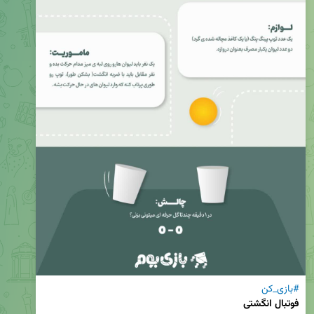
#بازی_کن
فوتبال انگشتی