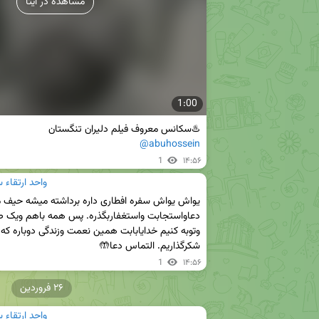
مشاهده در ایتا
1:00
♨️سکانس معروف فیلم دلیران تنگستان

@abuhossein
1
۱۴:۵۶
واحد ارتقاء 
شکرگذاریم. التماس دعا🤲
1
۱۴:۵۶
۲۶ فروردین
واحد ارتقاء 