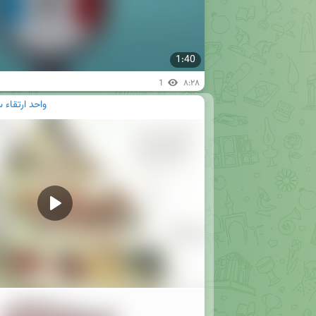
1:40
1
۸:۲۸
واحد ارتقاء 