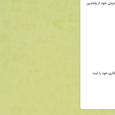
مجموعه ما در شهر تبریز جهت تکمیل کادر فروش اینترنتی خود از واجدین 
⬅️ افراد واجد شرایط با تکمیل فرم زیر درخواست  همکاری خود را ثبت 