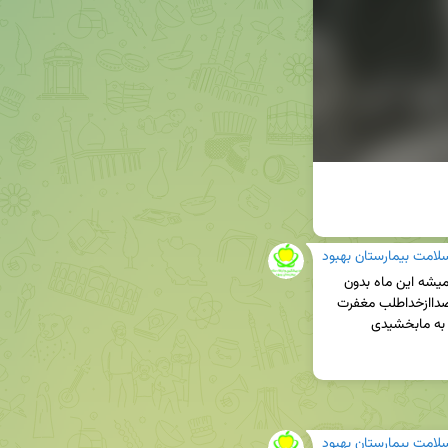
سلامت بیمارستان بهبود
یواش یواش سفره افطاری داره برداشته میشه حیف میشه این ماه بدون 
دعاواستجابت واستغفاربگذره. پس همه باهم ویک صداازخداطلب مغفرت 
وتوبه کنیم خدایابابت همین نعمت وزندگی دوباره که به مابخشیدی 
سلامت بیمارستان بهبود