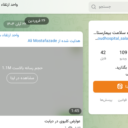
واحد ارتقاء
۲۴ آبان ۱۴۰۴
سلامت بیمارستان بهبود
واحد ارتقاء 
@behboudhospital_s
هدایت شده از
Ali Mostafazade
42
109
ویدیو
فایل
1.1M حجم رسانه بالاست
ی 
مشاهده در ایتا
ا
قوانین
پرسش‌ها
1:45
عوارض کلیوی در دیابت
1
۸:۲۶