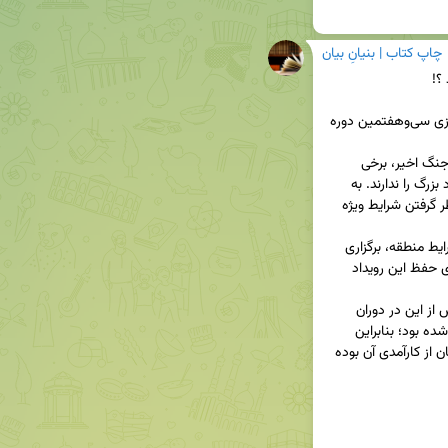
چاپ کتاب | بنیانِ بیان
بر اساس گزارش‌های رسمی، دلایل اصلی برگزاری مجازی سی‌وهفتمین دوره 
•    تاثیر جنگ تحمیلی اخیر بر صنعت نشر: به دلیل جنگ اخیر، برخی 
واحدهای انتشاراتی امکان حضور فیزیکی در این رویداد بزرگ را ندارند. به 
همین دلیل، شورای سیاست‌گذاری نمایشگاه با در نظر گرفتن شرایط ویژه 
•    حفظ امنیت و تداوم برگزاری رویداد: با توجه به شرایط منطقه، برگزاری 
نمایشگاه امسال به حالت کاملا آنلاین، گامی مهم برای حفظ این رویداد 
•    استفاده از تجربه موفق گذشته: قالب مجازی پیش از این در دوران 
همه‌گیری کرونا (دوره ۳۳) با موفقیت اجرا و آزمایش شده بود؛ بنابراین 
تصمیم‌گیری برای استفاده مجدد از این مدل با اطمینان از کارآمدی آن بوده 