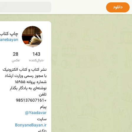
دانلود
چاپ کتاب |
anebayan
28
143
دنبال‌کننده
عکس
پیام

@Yaadavar
سایت

BonyaneBayan.ir
تلگرام 
