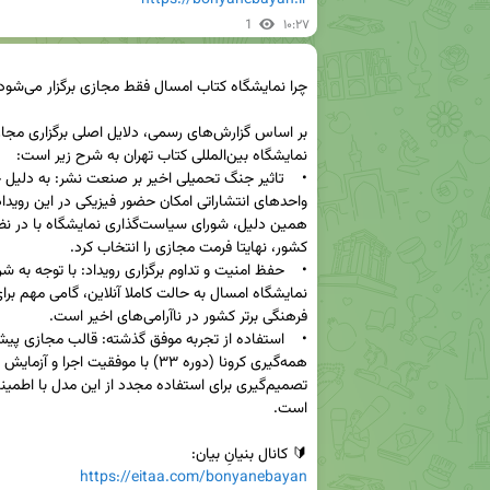
1
۱۰:۲۷
🔰 کانال بنیانِ بیان: 

https://eitaa.com/bonyanebayan