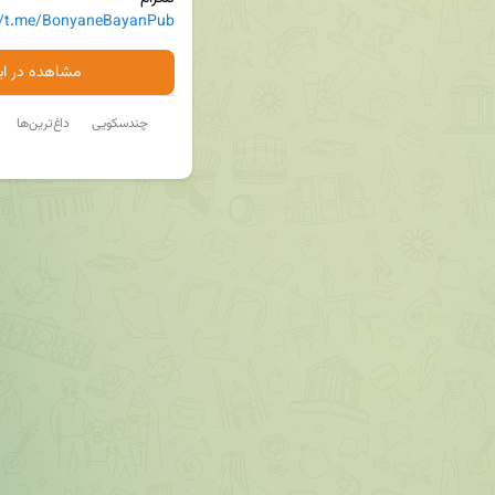
://t.me/BonyaneBayanPub
مشاهده در ایت
چندسکویی
داغ‌ترین‌ها