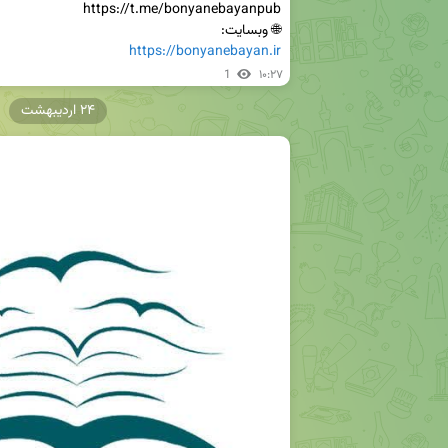
🌐 وبسایت: 

https://bonyanebayan.ir
1
۱۰:۲۷
۲۴ اردیبهشت