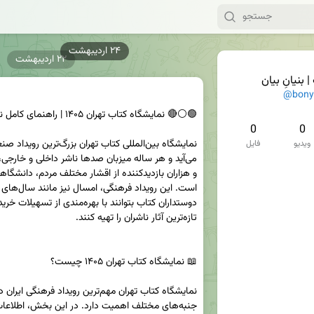
۲۲ اردیبهشت
 بنیانِ بیان
@bony
0
0
ویدیو
فایل