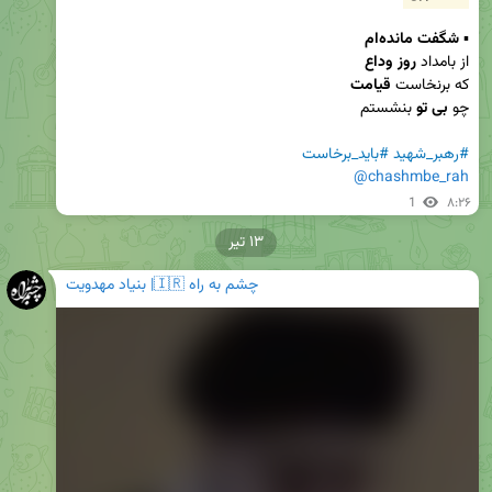
▪️ 
شگفت مانده‌ام 
از بامداد 
روز وداع
که برنخاست 
قیامت
چو 
بی تو
#رهبر_شهید
#باید_برخاست
@chashmbe_rah
1
۸:۲۶
۱۳ تیر
چشم به راه 🇮🇷| بنیاد مهدویت