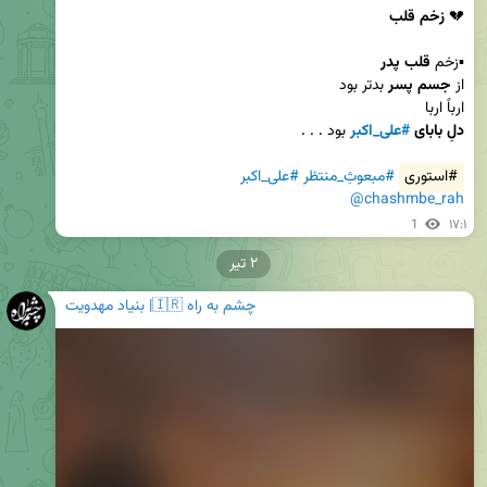
💔 
زخم قلب
▪️زخم 
قلب پدر 
از 
جسم پسر
ارباً اربا 

دلِ بابای 
#علی_اکبر
#استوری
#مبعوثِ_منتظر
#علی_اکبر
@chashmbe_rah
1
۱۷:۱
۲ تیر
چشم به راه 🇮🇷| بنیاد مهدویت