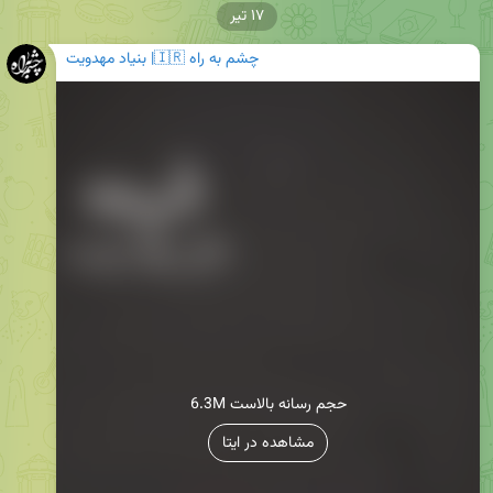
۱۷ تیر
چشم به راه 🇮🇷| بنیاد مهدویت
6.3M حجم رسانه بالاست
مشاهده در ایتا