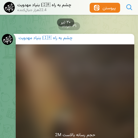
چشم به راه 🇮🇷| بنیاد مهدویت
پیوستن
22.4هزار دنبال‌کننده
۳۱ خرداد
چشم به راه 🇮🇷| بنیاد مهدویت
2M حجم رسانه بالاست