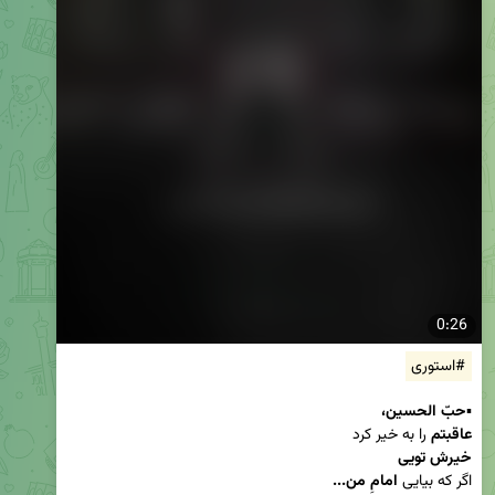
0:26
#استوری
▪️
حبّ الحسین،
عاقبتم
 را به خیر کرد

خیرش تویی
اگر که بیایی
 امامِ من...