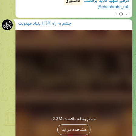
#رهبر_شهید
#باید_برخاست
#استوری
@chashmbe_rah
1
۶:۱۱
چشم به راه 🇮🇷| بنیاد مهدویت
2.3M حجم رسانه بالاست
مشاهده در ایتا