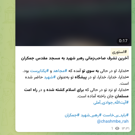
0:17
#استوری
آخرین تشرف صاحب‌زمانی‌ رهبر شهید به مسجد مقدس جمکران
▪️خدایا، او در حالی 
به سوی تو
 آمده که 
#مجاهد
 و 
#یکتاپرست
▪️خدایا، خدایا، خدایا، او در 
پیشگاه
 تو به‌عنوان 
#شهید
 حاضر شده 
▪️خدایا، او نزد تو در حالی که 
برای اسلام کشته شده
 و در 
راه امت 
مسلمان
#آیت‌الله_جوادی_آملی
#باید_بر_خاست
#رهبر_شهید
#جمکران
@chashmbe_rah
1
۱۳:۳۱