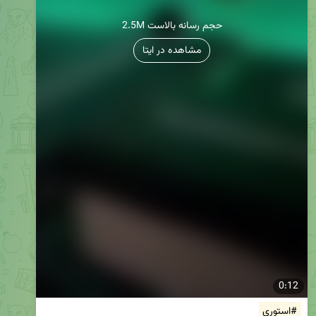
2.5M حجم رسانه بالاست
مشاهده در ایتا
0:12
#استوری