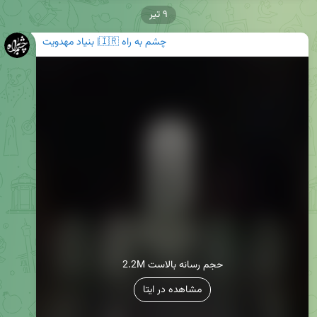
۹ تیر
چشم به راه 🇮🇷| بنیاد مهدویت
2.2M حجم رسانه بالاست
مشاهده در ایتا