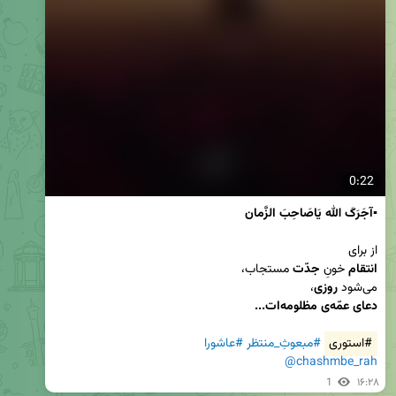
0:22
▪️آجَرَکَ الله یَاصَاحِبَ الزَّمان
از برای 

انتقام
 خونِ 
جدّت
می‌شود 
روزی
،

دعای عمّه‌ی مظلومه‌ات...
#استوری
#مبعوثِ_منتظر
#عاشورا
@chashmbe_rah
1
۱۶:۲۸