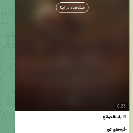
مشاهده در ایتا
0:25
🚪 
باب‌الحوائج
▪️