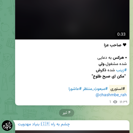
0:33
🖤 
صاحب عزا
▪️ 
هرکس
شده مشغول،
ولی
#زینب
 شده 
ذکرش
 ‌"مکن ای صبح طلوع"
#استوری
#مبعوثِ_منتظر
#عاشورا
@chashmbe_rah
1
۱۶:۳۹
۴ تیر
چشم به راه 🇮🇷| بنیاد مهدویت