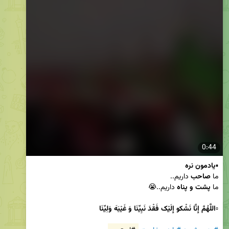
0:44
▪️
یادمون نره
ما 
صاحب
ما
 پشت و پناه 
▫️
اللَّهُمَّ إِنَّا نَشْکو إِلَیْک فَقْدَ نَبِیِّنَا وَ غَیْبَهَ وَلِیِّنَا