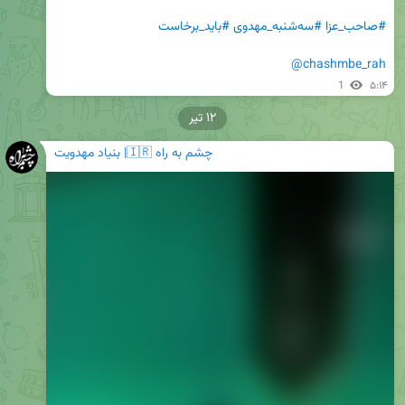
#صاحب_عزا
#سه‌شنبه_مهدوی
#باید_برخاست
@chashmbe_rah
1
۵:۱۴
۱۲ تیر
چشم به راه 🇮🇷| بنیاد مهدویت