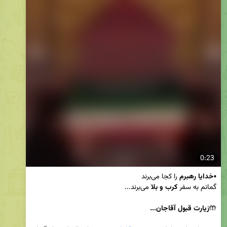
0:23
▪️
خدایا رهبرم
گمانم به سفر 
کرب و بلا 
🤲
زیارت قبول آقاجان...