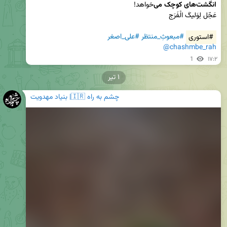
انگشت‌های کوچک می‌
#استوری
#مبعوثِ_منتظر
#علی_اصغر
@chashmbe_rah
1
۱۷:۲
۱ تیر
چشم به راه 🇮🇷| بنیاد مهدویت