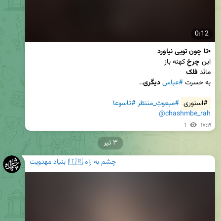
0:12
▪️
تا چون تویی نیاورد
این 
چرخِ
مانَد 
فلک
به حسرت 
#عباس
دیگری
#استوری
#مبعوثِ_منتظر
#تاسوعا
@chashmbe_rah
1
۱۷:۱۹
۳ تیر
چشم به راه 🇮🇷| بنیاد مهدویت