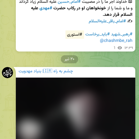
📖 خداوند اجر ما را در مصیبت 
#امام_حسین
 علیه السلام زیاد گرداند 
و ما و شما را از 
خونخواهان او در رکاب حضرت 
#مهدی
 علیه 
السلام قرار دهد.
✍️ 
#امام_باقر_علیه‌السلام
#رهبر_شهید
#باید_برخاست
#استوری
@chashmbe_rah
1
۱۳:۳۹
۲۰ تیر
چشم به راه 🇮🇷| بنیاد مهدویت