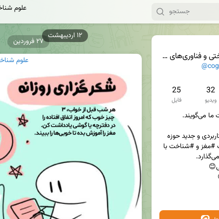
علوم شناخ
۲۷ فروردین
 و فناوری‌های عصبی
علوم شناخت
@cogn
25
32
ویدیو
فایل
این کانال برخی از موضوعات کاربردی و جدید حوزه 
#علوم #شناختی را با محوریت #مغز و #شناخت با 