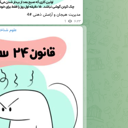
مدیریت هیجان و آرامش ذهنی #4
1
۶:۲۳
علوم شناخت