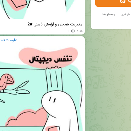
ا
قوانین
پرسش‌ها
مدیریت هیجان و آرامش ذهنی #2
1
۶:۱۸
علوم شناخت