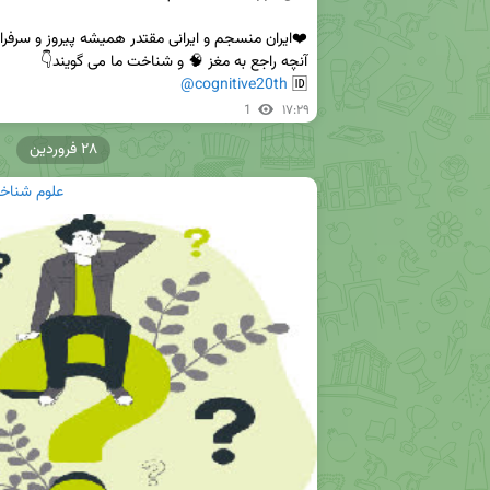
@cognitive20th
🆔 
1
۱۷:۲۹
۲۸ فروردین
علوم شناخت