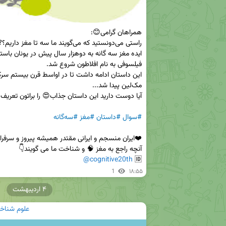
#سوال
#داستان
#مغز
#سه‌گانه
@cognitive20th
🆔 
1
۱۸:۵۵
۴ اردیبهشت
علوم شناخت