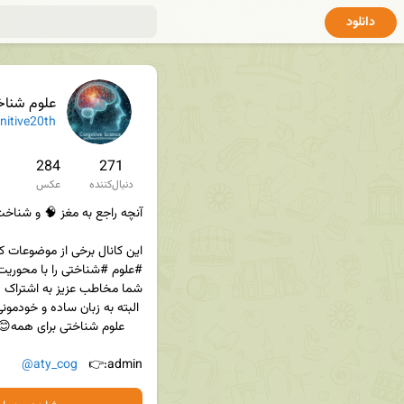
دانلود
علوم شناختی
itive20th
284
271
دنبال‌کننده
عکس
@aty_cog
admin:👉   