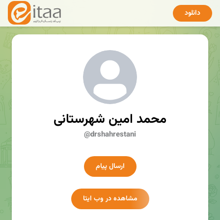
دانلود
محمد امین شهرستانی
@drshahrestani
ارسال پیام
مشاهده در وب ایتا