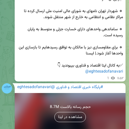
🔹 شهردار تهران نامهای به شورای عالی امنیت ملی ارسال کرده تا 
🔹 ساماندهی واحدهای دارای خسارت جزئی و متوسط به پایان 
🔹 برای مقاومسازی نیز با مالکان به توافق رسیدهایم تا بازسازی این 
✅️به کانال ایتا اقتصاد و فناوری بپیوندید 👇 

@eghtesadofanavari
1
۱۱:۵۲
#پایگاه خبری اقتصاد و فناوری @eghtesadofanavari
8.7M حجم رسانه بالاست
مشاهده در ایتا