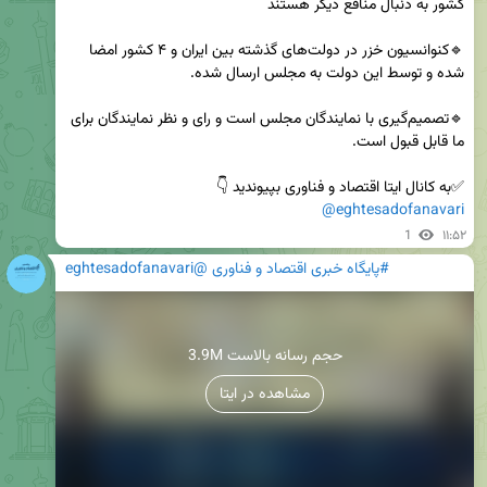
🔹کنوانسیون خزر در دولت‌های گذشته بین ایران و ۴ کشور امضا 
🔹تصمیم‌گیری با نمایندگان مجلس است و رای و نظر نمایندگان برای 
✅️به کانال ایتا اقتصاد و فناوری بپیوندید 👇 

@eghtesadofanavari
1
۱۱:۵۲
#پایگاه خبری اقتصاد و فناوری @eghtesadofanavari
3.9M حجم رسانه بالاست
مشاهده در ایتا