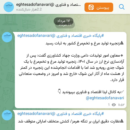
#پایگاه خبری اقتصاد و فناوری @eghtesadofanavari
پیوستن
2.2هزار دنبال‌کننده
۱۷ مرداد
۱۷ مرداد
#پایگاه خبری اقتصاد و فناوری @eghtesadofanavari
🔹معاون امور تولیدات دامی وزارت جهاد کشاورزی گفت: پس از 
آزادسازی نرخ ارز در سال ۱۴۰۱، زنجیره تولید مرغ و تخم‌مرغ با یک 
شوک جدی روبه‌رو شد اما با اقدامات انجام‌شده این زنجیره در کمتر 
از هشت ماه از آثار این شوک خارج شد و امروز در وضعیت متعادلی 
✅️به کانال ایتا اقتصاد و فناوری بپیوندید 👇 

@eghtesadofanavari
1
۱۱:۵۲
#پایگاه خبری اقتصاد و فناوری @eghtesadofanavari