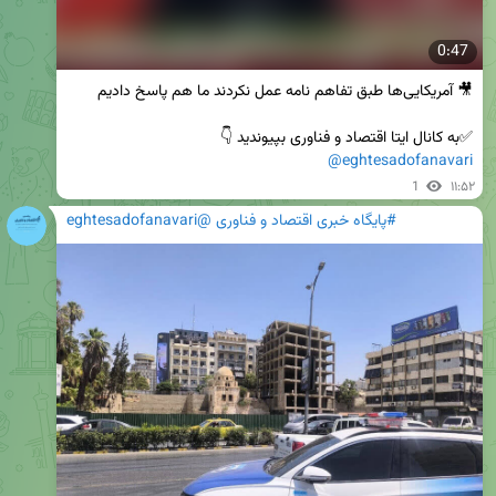
0:47
✅️به کانال ایتا اقتصاد و فناوری بپیوندید 👇 

@eghtesadofanavari
1
۱۱:۵۲
#پایگاه خبری اقتصاد و فناوری @eghtesadofanavari