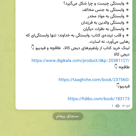
🔹 و قلب تپنده‌ی کتاب: وابستگی به خداوند؛ تنها وابستگی‌ای که 
دیجی کالا 

https://www.digikala.com/product/dkp-20381127/
https://taaghche.com/book/237560/
https://fidibo.com/book/183173
1
۱۳:۵۲
سنجاق پیغام