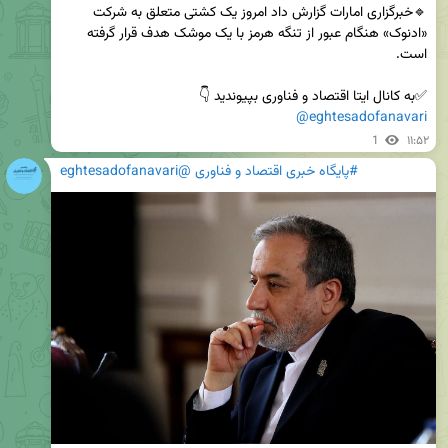
🔹خبرگزاری امارات گزارش داد امروز یک کشتی متعلق به شرکت 
«ادنوک» هنگام عبور از تنگه هرمز با یک موشک هدف قرار گرفته 
✅️به کانال ایتا اقتصاد و فناوری بپیوندید 👇 

@eghtesadofanavari
1
۱۱:۵۲
#پایگاه خبری اقتصاد و فناوری @eghtesadofanavari