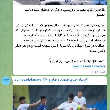
🔺خنثی‌سازی عملیات تروریستی داعش در منطقه سیده زینب 
🔹نیروهای امنیت داخلی سوریه از خنثی‌سازی یک عملیات تروریستی 
داعش در منطقه سیده زینب در حومه دمشق خبر دادند؛ عملیاتی که 
طی آن دو عضو این گروه هنگام کارگذاری بمب دست‌ساز هدف 
نیروهای امنیتی قرار گرفته و کشته شدند. هم‌زمان، در حادثه‌ای 
جداگانه در شرق دیرالزور، یک سرباز ارتش سوریه کشته و دو نفر دیگر 
✅️به کانال ایتا اقتصاد و فناوری بپیوندید 👇 

@eghtesadofanavari
1
۱۱:۵۲
#پایگاه خبری اقتصاد و فناوری @eghtesadofanavari