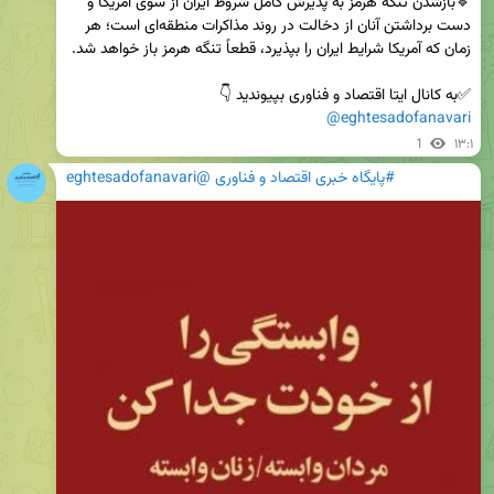
🔹بازشدن تنگه هرمز به پذیرش کامل شروط ایران از سوی آمریکا و 
دست برداشتن آنان از دخالت در روند مذاکرات منطقه‌ای است؛ هر 
✅️به کانال ایتا اقتصاد و فناوری بپیوندید 👇 

@eghtesadofanavari
1
۱۳:۱
#پایگاه خبری اقتصاد و فناوری @eghtesadofanavari