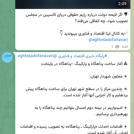
2:09
🎥 اگر لایحه دولت درباره رژیم حقوقی دریای کاسپین در مجلس 
✅️به کانال ایتا اقتصاد و فناوری بپیوندید 👇 

@eghtesadofanavari
1
۱۱:۵۲
#پایگاه خبری اقتصاد و فناوری @eghtesadofanavari
🔹 چندین مرکز را در سطح شهر تهران برای ساخت پناهگاه پیش 
🔹 امیدواریم در نیمه دوم امسال بتوانیم چند پناهگاه را به 
🔹 اقدامات احداث «پارکینگ ـ پناهگاه» به تصویب رسیده و اقدامات 