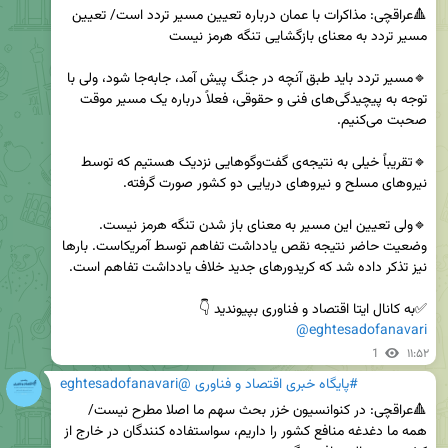
🔺عراقچی: مذاکرات با عمان درباره تعیین مسیر تردد است/ تعیین 
🔹مسیر تردد باید طبق آنچه در جنگ پیش آمد، جابه‌جا شود، ولی با 
توجه به پیچیدگی‌های فنی و حقوقی، فعلاً درباره یک مسیر موقت 
🔹تقریباً خیلی به نتیجه‌‌ی گفت‌وگوهایی نزدیک هستیم که توسط 
🔹ولی تعیین این مسیر به معنای باز شدن تنگه هرمز نیست. 
وضعیت حاضر نتیجه نقص یادداشت تفاهم توسط آمریکاست. بارها 
✅️به کانال ایتا اقتصاد و فناوری بپیوندید 👇 

@eghtesadofanavari
1
۱۱:۵۲
#پایگاه خبری اقتصاد و فناوری @eghtesadofanavari
🔺عراقچی: در کنوانسیون خزر بحث سهم ما اصلا مطرح نیست/‌ 
همه ما دغدغه منافع کشور را داریم، سواستفاده کنندگان در خارج از 