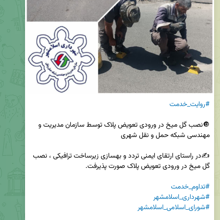
#روایت_خدمت
🔘نصب گل میخ در ورودی تعویض پلاک توسط سازمان مدیریت و 
✍️در راستای ارتقای ایمنی تردد و بهسازی زیرساخت ترافیکی ، نصب 
#تداوم_خدمت
#شهرداری_اسلامشهر
#شورای_اسلامی_اسلامشهر