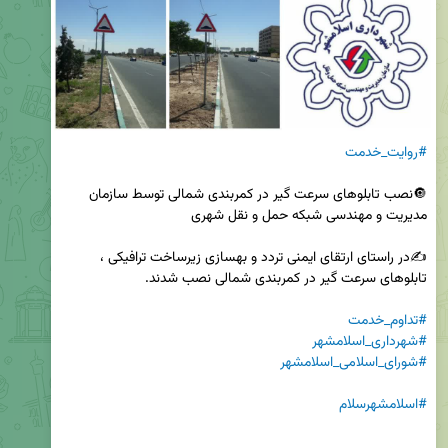
#روایت_خدمت
🔘نصب تابلوهای سرعت گیر در کمربندی شمالی توسط سازمان 
✍️در راستای ارتقای ایمنی تردد و بهسازی زیرساخت ترافیکی ، 
#تداوم_خدمت
#شهرداری_اسلامشهر
#شورای_اسلامی_اسلامشهر
#اسلامشهرسلام