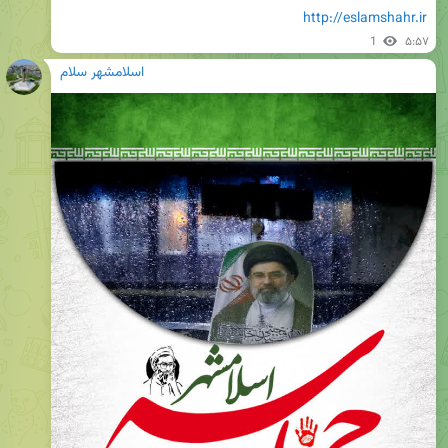
http://eslamshahr.ir
1
۵:۵۷
اسلامشهر سلام