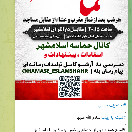
#اجتماع_حماسی
.

#لبیک_یا_زینب