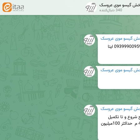
خش گیسو موی عروسک
340 دنبال‌کننده
ش گیسو موی عروسک
📣لطفا سفارشات خود را به صورت صحیح به شاره 09399900959 ایتا 
ش گیسو موی عروسک
ش گیسو موی عروسک
سفارش گیری مهر ماه یکشنبه  (۷/۲۰)ساعت 9 صبح شروع و تا تکمیل 
شدن ظرفیت ادامه خواهد داشت (حداقل سفارش 40 م  حداکثر 100میلیون 