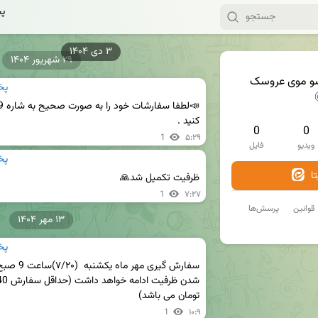
پ
۳ دی ۱۴۰۴
۲۹ شهریور ۱۴۰۴
 موی عروسک
پخ
کنید .
0
0
1
۵:۲۹
ویدیو
فایل
پخ
ا
ظرفیت تکمیل شد🙏
1
۷:۲۷
قوانین
پرسش‌ها
۱۳ مهر ۱۴۰۴
پخ
تومان می باشد)
1
۱۰:۹