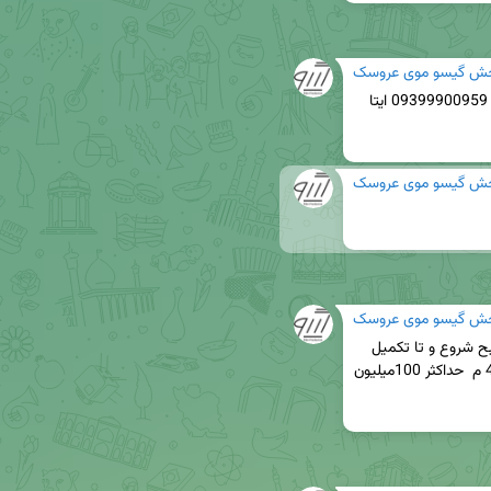
ش گیسو موی عروسک
📣لطفا سفارشات خود را به صورت صحیح به شماره 09399900959 ایتا 
ش گیسو موی عروسک
ش گیسو موی عروسک
سفارش گیری آبان  ماه یکشنبه  (۸/۲۵)ساعت 9 صبح شروع و تا تکمیل 
شدن ظرفیت ادامه خواهد داشت (حداقل سفارش 40 م  حداکثر 100میلیون 