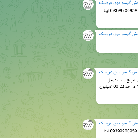
ش گیسو موی عروسک
📣لطفا سفارشات خود را به صورت صحیح به شماره 09399900959 ایتا 
ش گیسو موی عروسک
ش گیسو موی عروسک
سفارش گیری اذر ماه یکشنبه  (۹/۳۰)ساعت 9 صبح شروع و تا تکمیل 
شدن ظرفیت ادامه خواهد داشت (حداقل سفارش 40 م  حداکثر 100میلیون 
ش گیسو موی عروسک
📣لطفا سفارشات خود را به صورت صحیح به شماره 09399900959 ایتا 