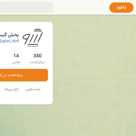
دانلود
پخش گیسو
@giso_doll
14
340
دنبال‌کننده
عکس
مشاهده در ایت
چندسکویی
داغ‌ترین‌ها