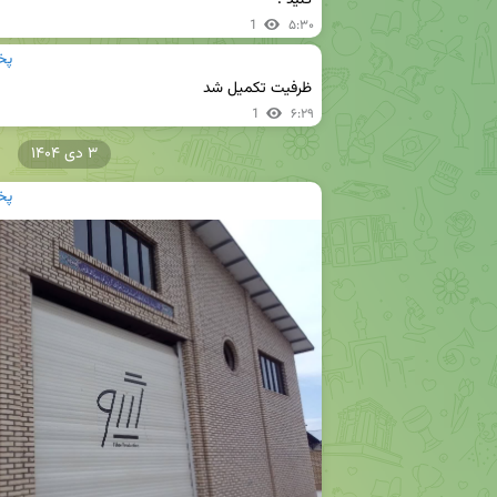
کنید .
1
۵:۳۰
پخ
ظرفیت تکمیل شد
1
۶:۲۹
۳ دی ۱۴۰۴
پخ