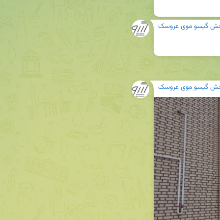
ش گیسو موی عروسک
ش گیسو موی عروسک