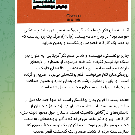
آیا تا به حال فکر کرده‌اید که اگر «مرگ» به سراغتان بیاید چه شکلی 
خواهد بود؟ در رمان «عامه پسند» (Pulp)، مرگ یک زن زیباست که 
چارلز بوکفسکی، نویسنده و شاعر عصیانگر آمریکایی، به عنوان پدر 
سبک «رئالیسم کثیف» شناخته می‌شود. او همواره از لایه‌های 
طردشده جامعه، آدم‌های حاشیه‌نشین، کافه‌های تاریک و 
روزمرگی‌های تلخ می‌نوشت. قلم بوکفسکی بی‌پرده، صریح و گزنده 
است؛ او ابایی از نمایش زشتی‌های زندگی ندارد و همین صداقت 
«عامه پسند» آخرین رمان بوکفسکی است که تنها چند ماه قبل از 
مرگش منتشر شد. این کتاب، یک پارودی (نقیضه) درخشان از 
داستان‌های کارآگاهی کلاسیک است. داستان حول محور «نیک بلان»، 
کارآگاهی پیر و دائم‌الخمر می‌چرخد که درگیر پرونده‌هایی به شدت 
عجیب و سورئال می‌شود؛ از پیدا کردن یک نویسنده فرانسوی که 