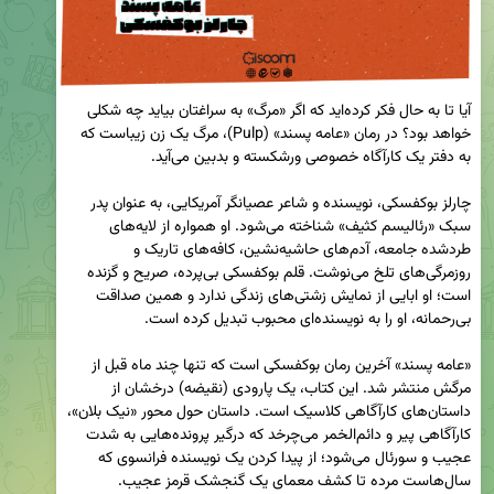
آیا تا به حال فکر کرده‌اید که اگر «مرگ» به سراغتان بیاید چه شکلی 
خواهد بود؟ در رمان «عامه پسند» (Pulp)، مرگ یک زن زیباست که 
چارلز بوکفسکی، نویسنده و شاعر عصیانگر آمریکایی، به عنوان پدر 
سبک «رئالیسم کثیف» شناخته می‌شود. او همواره از لایه‌های 
طردشده جامعه، آدم‌های حاشیه‌نشین، کافه‌های تاریک و 
روزمرگی‌های تلخ می‌نوشت. قلم بوکفسکی بی‌پرده، صریح و گزنده 
است؛ او ابایی از نمایش زشتی‌های زندگی ندارد و همین صداقت 
«عامه پسند» آخرین رمان بوکفسکی است که تنها چند ماه قبل از 
مرگش منتشر شد. این کتاب، یک پارودی (نقیضه) درخشان از 
داستان‌های کارآگاهی کلاسیک است. داستان حول محور «نیک بلان»، 
کارآگاهی پیر و دائم‌الخمر می‌چرخد که درگیر پرونده‌هایی به شدت 
عجیب و سورئال می‌شود؛ از پیدا کردن یک نویسنده فرانسوی که 