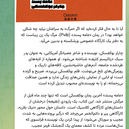
آیا تا به حال فکر کرده‌اید که اگر «مرگ» به سراغتان بیاید چه شکلی 
خواهد بود؟ در رمان «عامه پسند» (Pulp)، مرگ یک زن زیباست که 
چارلز بوکفسکی، نویسنده و شاعر عصیانگر آمریکایی، به عنوان پدر 
سبک «رئالیسم کثیف» شناخته می‌شود. او همواره از لایه‌های 
طردشده جامعه، آدم‌های حاشیه‌نشین، کافه‌های تاریک و 
روزمرگی‌های تلخ می‌نوشت. قلم بوکفسکی بی‌پرده، صریح و گزنده 
است؛ او ابایی از نمایش زشتی‌های زندگی ندارد و همین صداقت 
«عامه پسند» آخرین رمان بوکفسکی است که تنها چند ماه قبل از 
مرگش منتشر شد. این کتاب، یک پارودی (نقیضه) درخشان از 
داستان‌های کارآگاهی کلاسیک است. داستان حول محور «نیک بلان»، 
کارآگاهی پیر و دائم‌الخمر می‌چرخد که درگیر پرونده‌هایی به شدت 
عجیب و سورئال می‌شود؛ از پیدا کردن یک نویسنده فرانسوی که 