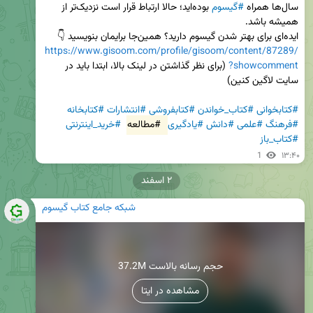
سال‌ها همراه 
#گیسوم
 بوده‌اید؛ حالا ارتباط قرار است نزدیک‌تر از 
ایده‌ای برای بهتر شدن گیسوم دارید؟ همین‌جا برایمان بنویسید 👇

https://www.gisoom.com/profile/gisoom/content/87289/
?showcomment
 (برای نظر گذاشتن در لینک بالا، ابتدا باید در 
#کتابخوانی
#کتاب_خواندن
#کتابفروشی
#انتشارات
#کتابخانه
#فرهنگ
#علمی
#دانش
#یادگیری
#مطالعه
#خرید_اینترنتی
#کتاب_باز
1
۱۳:۴۰
۲ اسفند
شبکه جامع کتاب گیسوم
37.2M حجم رسانه بالاست
مشاهده در ایتا