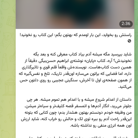
2:36
راستش رو بخواید، این بار اومدم که بهتون بگم: این کتاب رو نخونید! 
شاید بپرسید مگه میشه آدم بیاد کتاب معرفی کنه و بعد بگه 
نخونیدش؟ آره، کتاب «پایان» نوشته‌ی ابراهیم حسن‌بیگی دقیقاً از 
همین دست کتاب‌هاست. نویسنده‌ش واقعاً قلم قوی و تاثیرگذاری 
داره، اما فضایی که براتون می‌سازه اون‌قدر تاریک، تلخ و نفس‌گیره که 
از همون صفحه‌ی اول تا آخرش، سنگینی عجیبی رو روی دلتون حس 
داستان از اعدام شروع میشه و با اعدام هم تموم میشه. هر چی 
جلوتر می‌رید، انگار آدم‌ها و اتمسفر قصه کثیف‌تر و سیاه‌تر میشن. 
من وظیفه خودم دونستم بهتون هشدار بدم؛ چون کتابی که بتونه 
این‌قدر راحت آدم رو ببره توی لک و حالش رو خراب کنه، شاید ارزش 