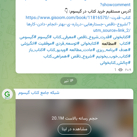
?showcomment
آدرس مستقیم خرید کتاب در گیسوم: 👇

https://www.gisoom.com/book/11816570/کتاب-قدرت-
شروع-ناقص-جستارهایی-درباره-ی-بهتر-انجام-دادن-کارها/?
utm_source=link_2/
#کتابخونی
#قدرت_شروع_ناقص
#معرفی_کتاب
#گیسوم
#گیسومی
#کتاب
#مطالعه
#کتابخوانی
#توسعه_فردی
#موفقیت
#انگیزشی
#هدف
#برنامه_ریزی
#عادت_مطالعه
#ویدیو_کتاب
#کتاب_باز
#کتاب_خوب_بخونیم
#شروع_ناقص
#همراهی_کتاب
#چالش_کتابخوانی
1
۲۰:۹
۱۴ تیر
شبکه جامع کتاب گیسوم
20.1M حجم رسانه بالاست
مشاهده در ایتا