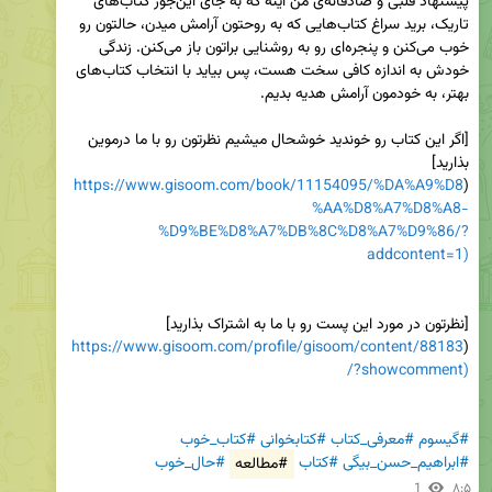
پیشنهاد قلبی و صادقانه‌ی من اینه که به جای این‌جور کتاب‌های 
تاریک، برید سراغ کتاب‌هایی که به روحتون آرامش میدن، حالتون رو 
خوب می‌کنن و پنجره‌ای رو به روشنایی براتون باز می‌کنن. زندگی 
خودش به اندازه کافی سخت هست، پس بیاید با انتخاب کتاب‌های 
[اگر این کتاب رو خوندید خوشحال میشیم نظرتون رو با ما درموین 
بذارید]
https://www.gisoom.com/book/11154095/%DA%A9%D8
(
%AA%D8%A7%D8%A8-
%D9%BE%D8%A7%DB%8C%D8%A7%D9%86/?
addcontent=1)
[نظرتون در مورد این پست رو با ما به اشتراک بذارید]
https://www.gisoom.com/profile/gisoom/content/88183
(
/?showcomment)
#گیسوم
#معرفی_کتاب
#کتابخوانی
#کتاب_خوب
#ابراهیم_حسن_بیگی
#کتاب
#مطالعه
#حال_خوب
1
۸:۵