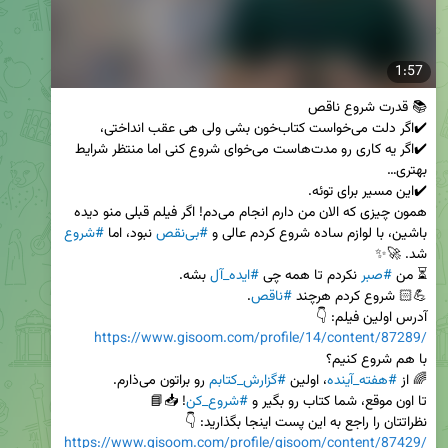
1:57
✔️اگر یه کاری رو مدت‌هاست می‌خوای شروع کنی اما منتظر شرایط 
همون چیزی که الان من دارم انجام می‌دم! اگر فیلم قبلی منو دیده 
باشین، با لوازم ساده شروع کردم عالی و 
#بی‌نقص
 نبود، اما 
#شروع
⏳ من 
#صبر
 نکردم تا همه چی 
#ایده_آل
💪🏻 شروع کردم هرچند 
#ناقص
آدرس اولین فیلم: 👇

https://www.gisoom.com/profile/14/content/87289/
🌈 از 
#هفته_آینده
، اولین 
#گزارش_کتابم
تا اون موقع، شما کتاب رو بگیر و 
#شروع_کن
نظراتتان را راجع به این پست اینجا بگذارید: 👇

https://www.gisoom.com/profile/gisoom/content/87429/