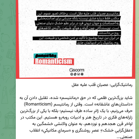
شاید بزرگ‌ترین ظلمی که در حق «رمانتیسم» شده، تقلیل دادنِ آن به 
«داستان‌های عاشقانه» است. وقتی از رمانتیسم (Romanticism) 
حرف می‌زنیم، با یک ژانرِ ساده طرف نیستیم؛ بلکه با یکی از بزرگ‌ترین 
زلزله‌های فکری در تاریخ هنر و ادبیات روبه‌رو هستیم. این مکتب در 
اواخر قرن هجدهم و نوزدهم، به عنوان واکنشی خشمگین به 
«عقل‌گراییِ خشک»ِ عصرِ روشنگری و «سرمایِ مکانیکیِ» انقلاب 