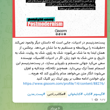
پست‌مدرنیسم در ادبیات، جایی است که داستان دیگر وانمود نمی‌کند 
«حقیقت» را بی‌واسطه و مستقیم به ما نشان می‌دهد. برعکس، از 
همان ابتدا به ما شک می‌آموزد: شک به راوی، شک به روایت، شک به 
تاریخ، و حتی شک به خودِ زبان. اگر در ادبیات کلاسیک، نویسنده 
سعی می‌کرد جهانی منسجم و باورپذیر بسازد، در پست‌مدرنیسم این 
انسجام عمداً ترک برمی‌دارد. همه‌چیز تکه‌تکه، چندلایه و لغزان 
برای خواندن ادامه مطلب بر روی لینک زیر کلیک کنید

https://www.gisoom.com/profile/14/content/88276/
#گیسوم
#کتاب
#کتابخوانی
#مکاتب_ادبی
#پست_مدرن
1
۹:۲۷
۶ مرداد