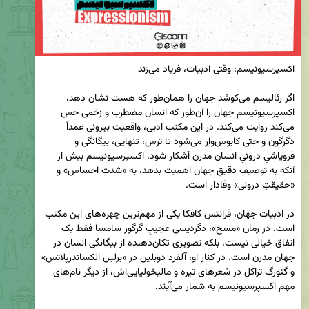
اگر رئالیسم می‌کوشد جهان را همان‌طور که هست نشان دهد، 
اکسپرسیونیسم جهان را آن‌طور که انسانِ مضطرب و زخمی حس 
می‌کند روایت می‌کند. در این مکتب ادبی، واقعیت بیرونی عمداً 
دگرگون و حتی کابوس‌وار می‌شود تا ترس، تنهایی، بیگانگی و 
فروپاشیِ درونیِ انسان مدرن آشکار شود. اکسپرسیونیسم بیش از 
آنکه به توصیفِ دقیقِ جهان اهمیت بدهد، به «شدتِ احساس» و 
در ادبیات جهان، فرانتس کافکا یکی از مهم‌ترین چهره‌های این مکتب 
است. در رمان «مسخ»، دگردیسیِ عجیبِ گرگور سامسا فقط یک 
اتفاق خیالی نیست، بلکه تصویری تکان‌دهنده از بیگانگی انسان در 
جهان مدرن است. در کنار او، آلفرد دوبلین در «برلین الکساندرپلاتس» 
و گئورگ تراکل در شعرهای تیره و مالیخولیایی‌اش، از دیگر نام‌های 