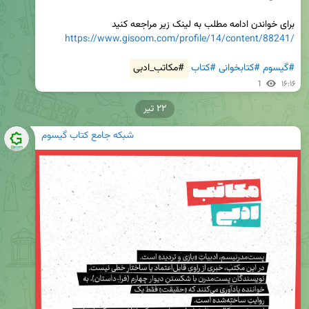
برای خواندن ادامه مطلب به لینک زیر مراجعه کنید

https://www.gisoom.com/profile/14/content/88241/
#گیسوم
#کتابخوانی
#کتاب
#مکاتب_ادبی
1
۱۶:۱۶
۲۲ تیر
شبکه جامع کتاب گیسوم