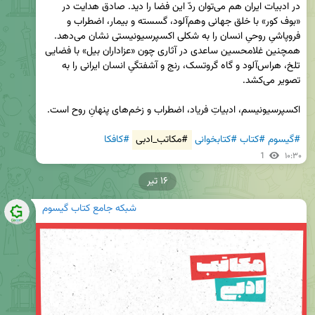
در ادبیات ایران هم می‌توان ردّ این فضا را دید. صادق هدایت در 
«بوف کور» با خلق جهانی وهم‌آلود، گسسته و بیمار، اضطراب و 
فروپاشیِ روحیِ انسان را به شکلی اکسپرسیونیستی نشان می‌دهد. 
همچنین غلامحسین ساعدی در آثاری چون «عزاداران بیل» با فضایی 
تلخ، هراس‌آلود و گاه گروتسک، رنج و آشفتگیِ انسان ایرانی را به 
#گیسوم
#کتاب
#کتابخوانی
#مکاتب_ادبی
#کافکا
1
۱۰:۳۰
۱۶ تیر
شبکه جامع کتاب گیسوم