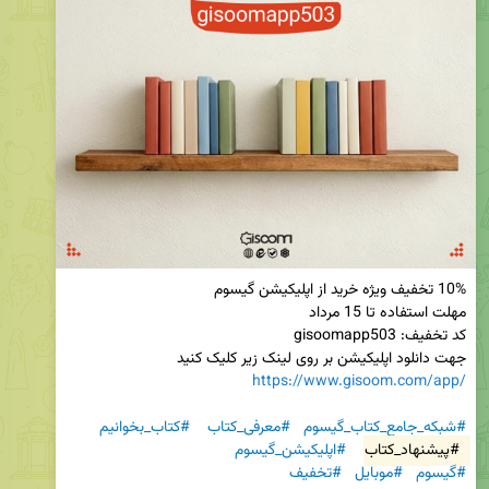
جهت دانلود اپلیکیشن بر روی لینک زیر کلیک کنید

https://www.gisoom.com/app/
#شبکه_جامع_کتاب_گیسوم
#معرفی_کتاب
#کتاب_بخوانیم
#پیشنهاد_کتاب
#اپلیکیشن_گیسوم
#گیسوم
#موبایل
#تخفیف