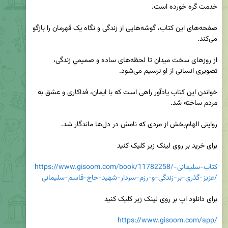
صفحه‌های این کتاب، گوشه‌هایی از زندگی و نگاه یک قهرمان را بازگو 
از روزهای سخت میدان تا لحظه‌های ساده و صمیمیِ زندگی، 
خواندن این کتاب یادآور راهی است که با ایمان، فداکاری و عشق به 
https://www.gisoom.com/book/11782258/کتاب-سلیمانی-
عزیز-گذری-بر-زندگی-و-رزم-سردار-شهید-حاج-قاسم-سلیمانی/
https://www.gisoom.com/app/