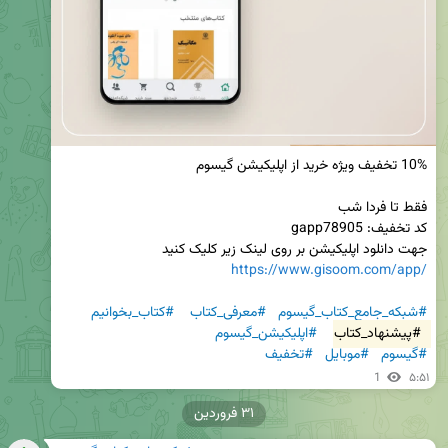
جهت دانلود اپلیکیشن بر روی لینک زیر کلیک کنید

https://www.gisoom.com/app/
#شبکه_جامع_کتاب_گیسوم
#معرفی_کتاب
#کتاب_بخوانیم
#پیشنهاد_کتاب
#اپلیکیشن_گیسوم
#گیسوم
#موبایل
#تخفیف
1
۵:۵۱
۳۱ فروردین