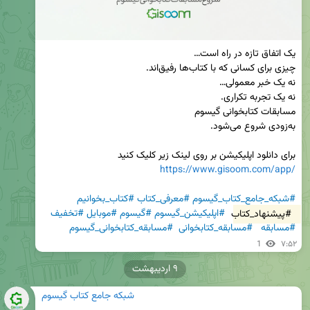
برای دانلود اپلیکیشن بر روی لینک زیر کلیک کنید

https://www.gisoom.com/app/
#شبکه_جامع_کتاب_گیسوم
#معرفی_کتاب
#کتاب_بخوانیم
#پیشنهاد_کتاب
#اپلیکیشن_گیسوم
#گیسوم
#موبایل
#تخفیف
#مسابقه
#مسابقه_کتابخوانی
#مسابقه_کتابخوانی_گیسوم
1
۷:۵۲
۹ اردیبهشت
شبکه جامع کتاب گیسوم