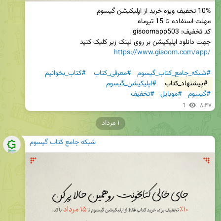
جهت دانلود اپلیکیشن بر روی لینک زیر کلیک کنید

https://www.gisoom.com/app/
#شبکه_جامع_کتاب_گیسوم
#معرفی_کتاب
#کتاب_بخوانیم
#پیشنهاد_کتاب
#اپلیکیشن_گیسوم
#گیسوم
#موبایل
#تخفیف
1
۸:۴۷
۱ مرداد
شبکه جامع کتاب گیسوم