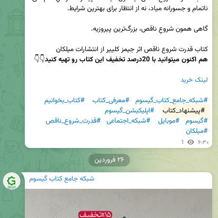
کتاب قدرت شروع ناقص اثر جیمز کلییر از انتشارات میلکان

هم اکنون میتوانید با 20درصد تخفیف این کتاب رو تهیه کنید
لینک خرید
#شبکه_جامع_کتاب_گیسوم
#معرفی_کتاب
#کتاب_بخوانیم
#پیشنهاد_کتاب
#اپلیکیشن_گیسوم
#گیسوم
#موبایل
#شبکه_اجتماعی
#قدرت_شروع_ناقص
#میلکان
1
۶:۳۰
۲۶ فروردین
شبکه جامع کتاب گیسوم