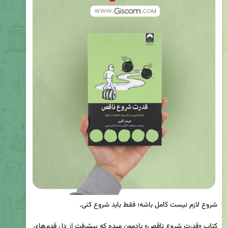
کتاب «قدرت شروع ناقص» یادمون میده که پیشرفت از دلِ قدم‌های 