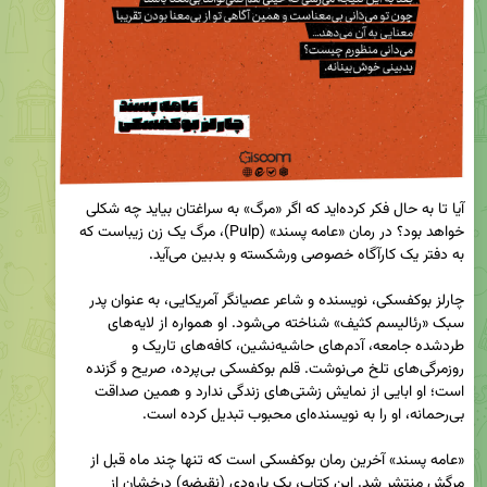
آیا تا به حال فکر کرده‌اید که اگر «مرگ» به سراغتان بیاید چه شکلی 
خواهد بود؟ در رمان «عامه پسند» (Pulp)، مرگ یک زن زیباست که 
چارلز بوکفسکی، نویسنده و شاعر عصیانگر آمریکایی، به عنوان پدر 
سبک «رئالیسم کثیف» شناخته می‌شود. او همواره از لایه‌های 
طردشده جامعه، آدم‌های حاشیه‌نشین، کافه‌های تاریک و 
روزمرگی‌های تلخ می‌نوشت. قلم بوکفسکی بی‌پرده، صریح و گزنده 
است؛ او ابایی از نمایش زشتی‌های زندگی ندارد و همین صداقت 
«عامه پسند» آخرین رمان بوکفسکی است که تنها چند ماه قبل از 
مرگش منتشر شد. این کتاب، یک پارودی (نقیضه) درخشان از 