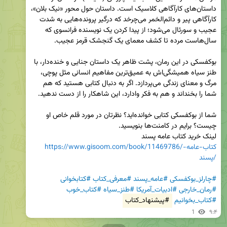
داستان‌های کارآگاهی کلاسیک است. داستان حول محور «نیک بلان»، 
کارآگاهی پیر و دائم‌الخمر می‌چرخد که درگیر پرونده‌هایی به شدت 
عجیب و سورئال می‌شود؛ از پیدا کردن یک نویسنده فرانسوی که 
بوکفسکی در این رمان، پشت ظاهر یک داستان جنایی و خنده‌دار، با 
طنز سیاه همیشگی‌اش به عمیق‌ترین مفاهیم انسانی مثل پوچی، 
مرگ و معنای زندگی می‌پردازد. اگر به دنبال کتابی هستید که هم 
شما از بوکفسکی کتابی خوانده‌اید؟ نظرتان در مورد قلم خاص او 
لینک خرید کتاب عامه پسند

https://www.gisoom.com/book/11469786/کتاب-عامه-
پسند/
#چارلز_بوکفسکی
#عامه_پسند
#معرفی_کتاب
#کتابخوانی
#رمان_خارجی
#ادبیات_آمریکا
#طنز_سیاه
#کتاب_خوب
#کتاب_بخوانیم
#پیشنهاد_کتاب
1
۹:۴