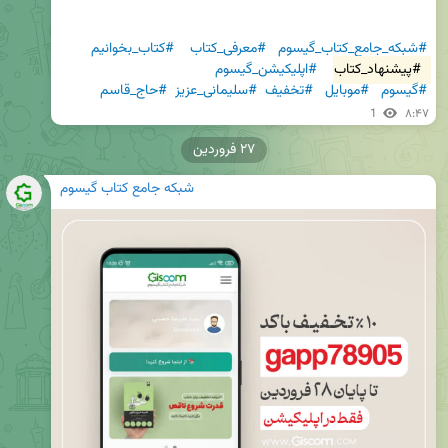
#شبکه_جامع_کتاب_گیسوم
#معرفی_کتاب
#کتاب_بخوانیم
#پیشنهاد_کتاب
#اپلیکیشن_گیسوم
#گیسوم
#موبایل
#تخفیف
#سلیمانی_عزیز
#حاج_قاسم
1
۸:۴۷
۲۷ فروردین
شبکه جامع کتاب گیسوم