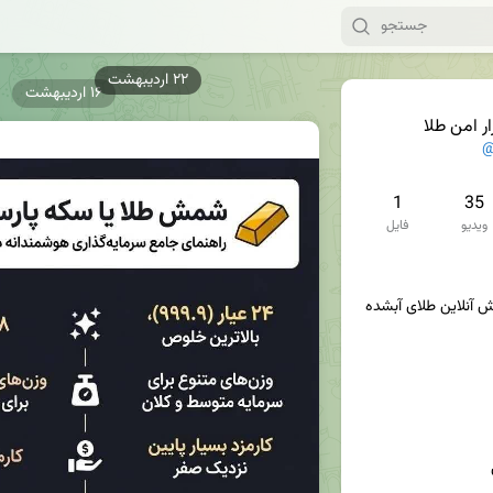
۱۶ اردیبهشت
زار امن طلا
@
1
35
ویدیو
فایل