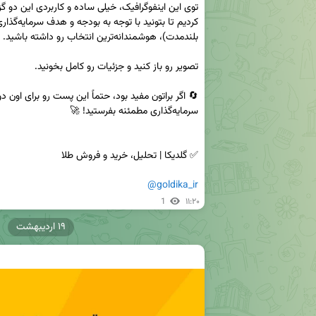
@goldika_ir
1
۱۱:۲۰
۱۹ اردیبهشت