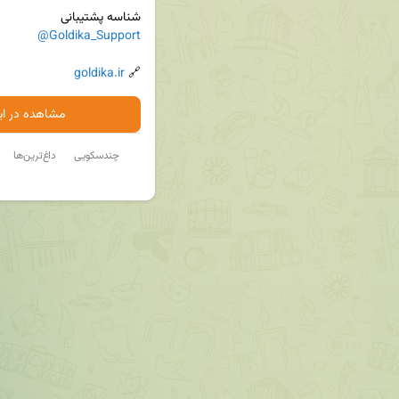
شناسه پشتیبانی

@Goldika_Support
goldika.ir
🔗 
مشاهده در ایت
چندسکویی
داغ‌ترین‌ها