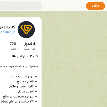
دانلود
گلدیکا | با
goldika_ir
4.4هزار
720
دنبال‌کننده
عکس