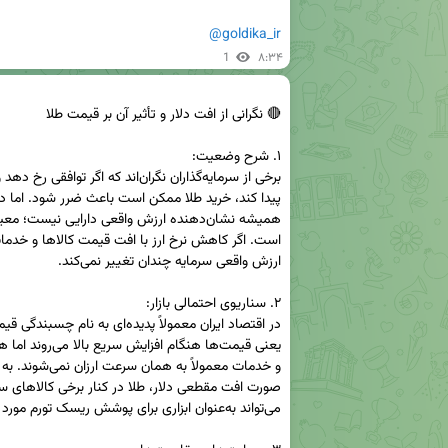
@goldika_ir
1
۸:۳۴