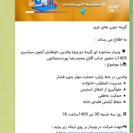
 🎥 وبینار مشاوره ای گزینه دو ویژه والدین داوطلبان آزمون سراسری 
📲جهت شرکت در وبینار بر روی لینک زیر بزنید :
