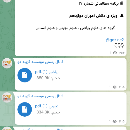
👤  
ویژه ی دانش آموزان دوازدهم
@gozine2
👇👇👇
1
۱۹:۲
کانال رسمی موسسه گزینه دو
ریاضی (1).pdf
حجم: 350.9K
1
۱۹:۵
کانال رسمی موسسه گزینه دو
تجربی (1).pdf
حجم: 334.3K
1
۱۹:۵