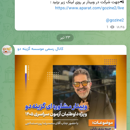
📲جهت شرکت در وبینار بر روی لینک زیر بزنید :

https://www.aparat.com/gozine2/live
@gozine2
1
۱۸:۴۵
۲۳ تیر
کانال رسمی موسسه گزینه دو