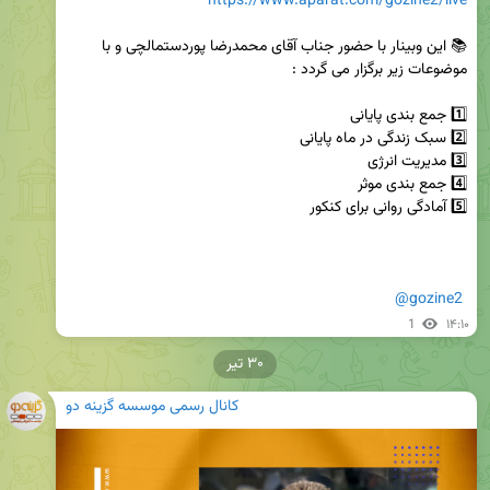
https://www.aparat.com/gozine2/live
📚 این وبینار با حضور جناب آقای محمدرضا پوردستمالچی و با 
@gozine2
1
۱۴:۱۰
۳۰ تیر
کانال رسمی موسسه گزینه دو