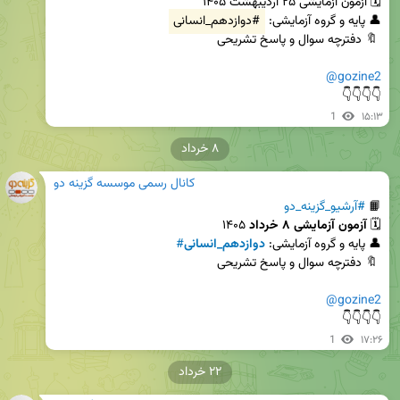
👤 پایه و گروه آزمایشی: 
#دوازدهم_انسانی
@gozine2
👇👇👇👇
1
۱۵:۱۳
۸ خرداد
کانال رسمی موسسه گزینه دو
📙 
#آرشیو_گزینه_دو
🗓️ 
آزمون آزمایشی ۸ خرداد
👤 پایه و گروه آزمایشی: 
دوازدهم_انسانی
#
@gozine2
👇👇👇👇
1
۱۷:۲۶
۲۲ خرداد