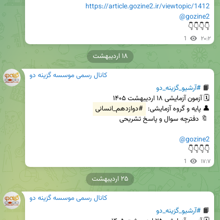
https://article.gozine2.ir/viewtopic/1412
@gozine2
👇👇👇👇
1
۲۰:۲
۱۸ اردیبهشت
کانال رسمی موسسه گزینه دو
📙 
#آرشیو_گزینه_دو
👤 پایه و گروه آزمایشی: 
#دوازدهم_انسانی
@gozine2
👇👇👇👇
1
۱۷:۷
۲۵ اردیبهشت
کانال رسمی موسسه گزینه دو
📙 
#آرشیو_گزینه_دو