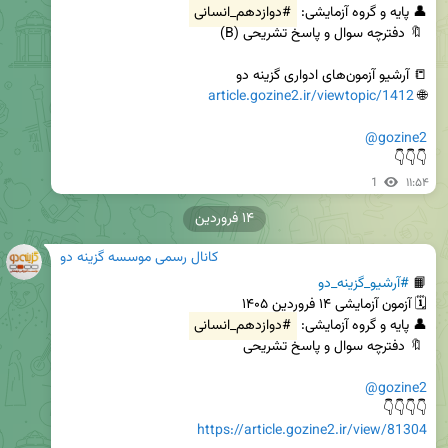
👤 پایه و گروه آزمایشی: 
#دوازدهم_انسانی
article.gozine2.ir/viewtopic/1412
🌐 
@gozine2
👇👇👇
1
۱۱:۵۴
۱۴ فروردین
کانال رسمی موسسه گزینه دو
📙 
#آرشیو_گزینه_دو
👤 پایه و گروه آزمایشی: 
#دوازدهم_انسانی
@gozine2
👇👇👇👇

https://article.gozine2.ir/view/81304