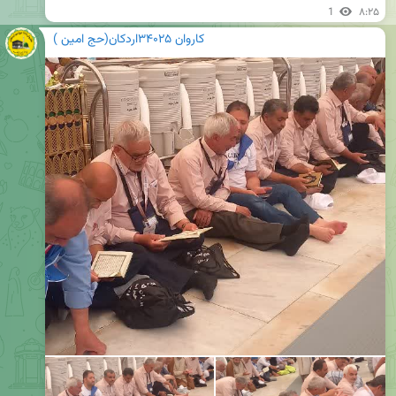
1
۸:۲۵
کاروان ۳۴۰۲۵اردکان(حج امین )