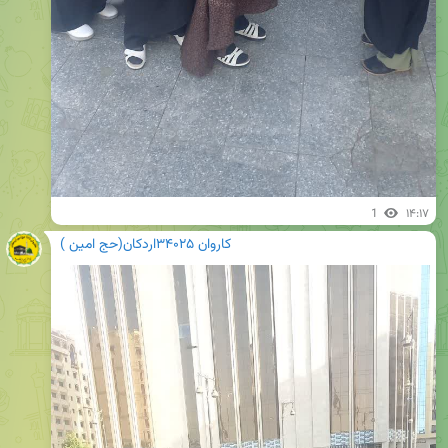
1
۱۴:۱۷
کاروان ۳۴۰۲۵اردکان(حج امین )