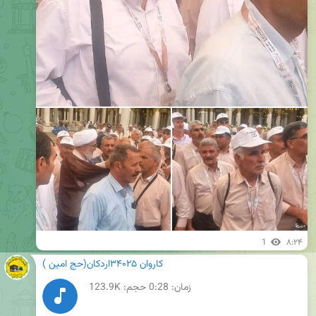
1
۸:۲۴
کاروان ۳۴۰۲۵اردکان(حج امین )
زمان:
0:28
حجم: 123.9K