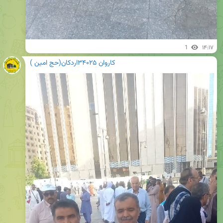
1
۱۴:۱۷
کاروان ۳۴۰۲۵اردکان(حج امین )