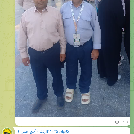
1
۱۴:۱۷
کاروان ۳۴۰۲۵اردکان(حج امین )