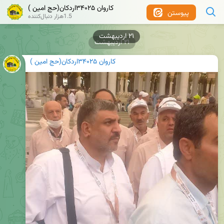
کاروان ۳۴۰۲۵اردکان(حج امین )
پیوستن
1.5هزار دنبال‌کننده
۲۱ اردیبهشت
۲۱ اردیبهشت
کاروان ۳۴۰۲۵اردکان(حج امین )