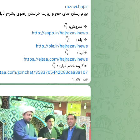
razavi.haj.ir
🔹 سروش: 👇

http://sapp.ir/hajrazavinews
🔹 بله:      👇

http://ble.ir/hajrazavinews
🔹ایتا:       👇

https://eitaa.com/hajrazavinews
🔹گروه ختم قران : 👇

eitaa.com/joinchat/3583705442C83caa8a107
1
۸:۳