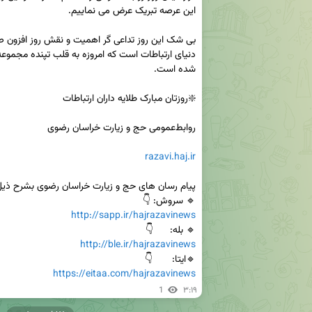
razavi.haj.ir
🔹 سروش: 👇

http://sapp.ir/hajrazavinews
🔹 بله:      👇

http://ble.ir/hajrazavinews
🔹ایتا:       👇

https://eitaa.com/hajrazavinews
1
۳:۱۹