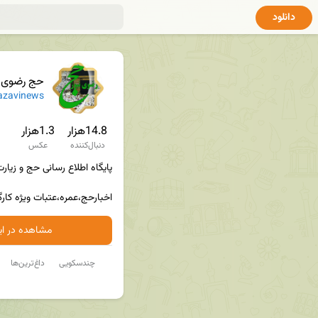
دانلود
حج رضوی ن
azavinews
14.8هزار
1.3هزار
دنبال‌کننده
عکس
اخبارحج،عمره،عتبات ویژه کارگز
مشاهده در ایت
چندسکویی
داغ‌ترین‌ها