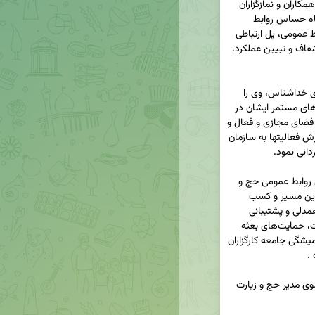
در این مراسم که روز دوشنبه ۲۸ اردیبهشت در جمع همکاران و نمازگزاران 
برگزار شد، مدیر حج و زیارت استان ضمن تبیین جایگاه حساس روابط 
عمومی در دستگاه‌های اجرایی، خاطرنشان کرد: «روابط عمومی، پل ارتباطی 
میان نهادهای اداری و مردم است که با اطلاع‌رسانی شفاف و تبیین عملکرد، 
حجت‌الاسلام شجاع با اشاره به ویژگی‌های شغلی آقای خداشناس، وی را 
فردی پرتلاش، متعهد و کارآمد توصیف کرد و از تلاش‌های مستمر ایشان در 
ارتقای سطح اطلاع‌رسانی حج و زیارت استان بویژه در فضای مجازی و فعال و 
بروز بودن کانالهای اطلاع رسانی این مدیریت، ارائه گزارش فعالیتها به سازمان 
 در ادامه این مراسم، آقای عباس خداشناس، مسئول روابط عمومی حج و 
زیارت استان نیز  اظهار داشت: «بی‌شک موفقیت در این مسیر و کسب 
جایگاه شایسته در میان دستگاه‌های استان، نتیجه همدلی و پشتیبانی 
مدیریت محترم، همکاری همکاران عزیز در حج و زیارت، حمایت‌های بعثه‌ 
مقام معظم رهبری در استان و همچنین همراهی همیشگی جامعه کارگزاران 
در پایان این مراسم، لوح تقدیر و هدیه‌ای معنوی از سوی مدیر حج و زیارت 