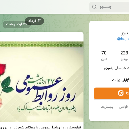
۲۷ اردیبهشت
یوز
@hajr
70
223
ویدیو
فایل
اران زیارت 
ا
قوانین
پرسش‌ها