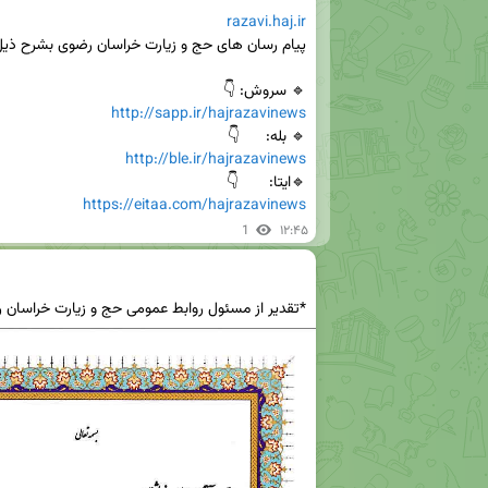
razavi.haj.ir
🔹 سروش: 👇

http://sapp.ir/hajrazavinews
🔹 بله:      👇

http://ble.ir/hajrazavinews
🔹ایتا:       👇

https://eitaa.com/hajrazavinews
1
۱۲:۴۵