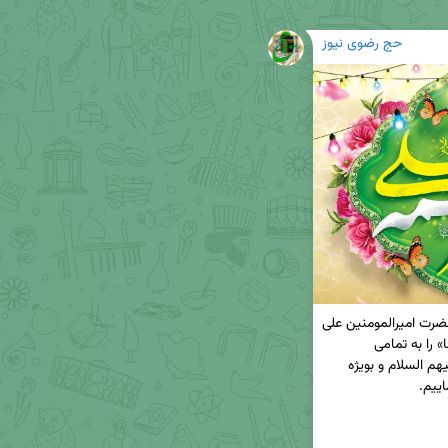
حج رضوی نیوز
حلول ماه مبارک ذی‌الحجه و سالروز ازدواج آسمانی حضرت امیرالمومنین علی 
«علیه السلام» و حضرت فاطمه الزهرا «سلام الله علیها» را به تمامی 
مسلمانان ، دوستداران اهل بیت عصمت و طهارت علیهم السلام و بویژه 